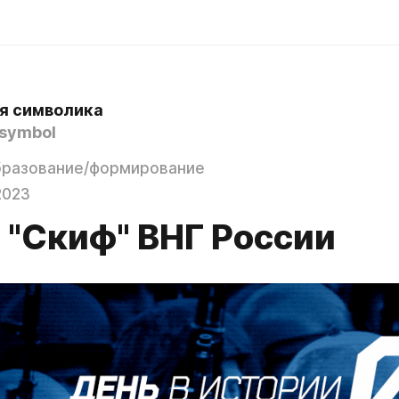
я символика
symbol
бразование/формирование
2023
 "Скиф" ВНГ России