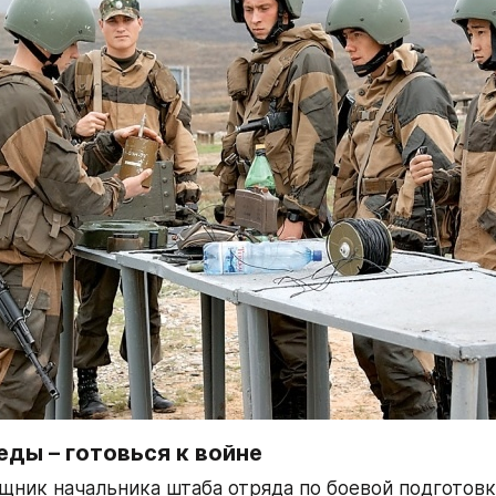
ды – готовься к войне
ник начальника штаба отряда по боевой подготовк