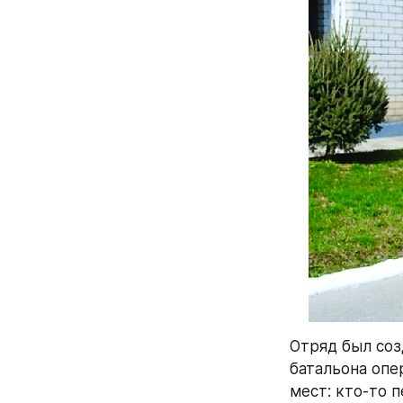
Отряд был созд
батальона опе
мест: кто-то п