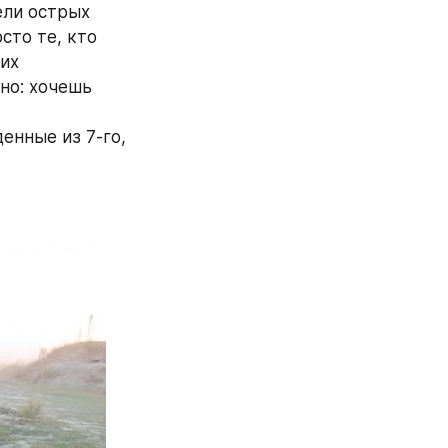
ли острых 
то те, кто 
их 
но: хочешь 
нные из 7-го, 