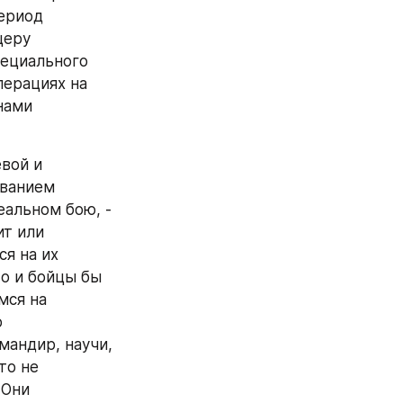
ериод 
еру 
ециального 
ерациях на 
ами 
вой и 
ванием 
альном бою, - 
т или 
я на их 
о и бойцы бы 
ся на 
 
андир, научи, 
о не 
Они 