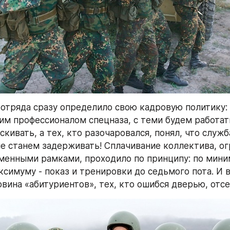
отряда сразу определило свою кадровую политику: 
им профессионалом спецназа, с теми будем работать 
скивать, а тех, кто разочаровался, понял, что служб
 не станем задерживать! Сплачивание коллектива, ог
енными рамками, проходило по принципу: по миним
ксимуму - показ и тренировки до седьмого пота. И в
вина «абитуриентов», тех, кто ошибся дверью, отсея