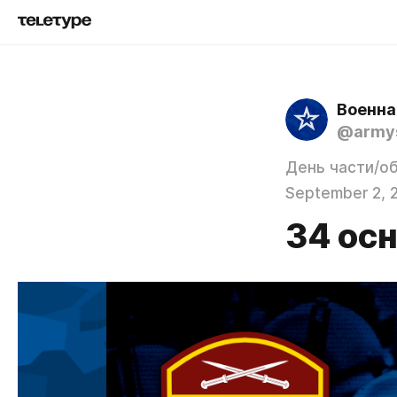
Военна
@army
День части/о
September 2, 
34 осн