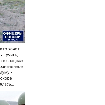
кто хочет 
- учить, 
а в спецназе 
раниченное 
уму - 
скоре 
лась...