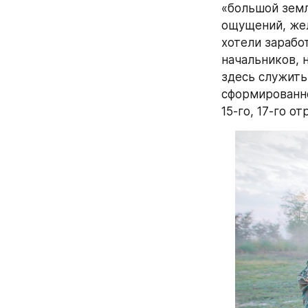
«большой земл
ощущений, жел
хотели зарабо
начальников, н
здесь служить
сформированно
15-го, 17-го о