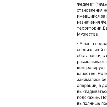
Федяев* (
*Фам
становления н
имевшийся за 
назначения Фе
территории Да
Мужества.
- У нас в подр
специальной п
обстановки, с
рассказывает 
контролирует 
качестве. Но 
занимались бе
операции, а д
выкладываться
подскажи». По
выполнишь пос