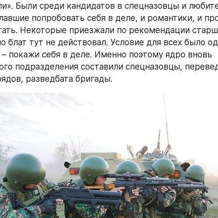
и». Были среди кандидатов в спецназовцы и любите
авшие попробовать себя в деле, и романтики, и прос
тать. Некоторые приезжали по рекомендации старш
о блат тут не действовал. Условие для всех было од
 – покажи себя в деле. Именно поэтому ядро вновь 
го подразделения составили спецназовцы, переведе
трядов, разведбата бригады.