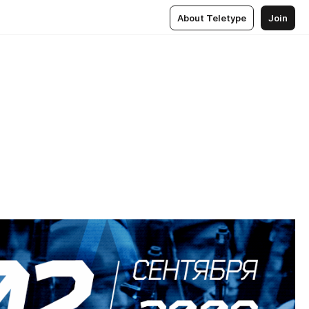
About Teletype
Join