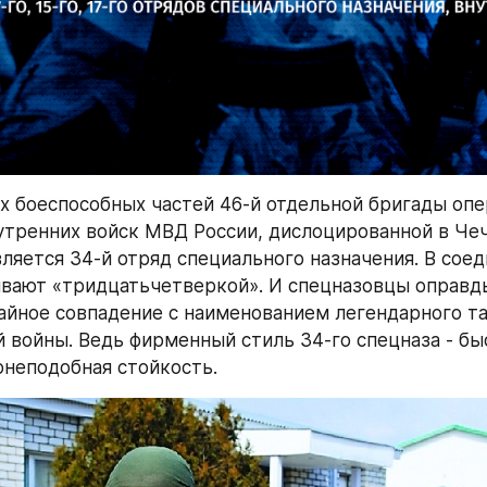
х боеспособных частей 46-й отдельной бригады опе
утренних войск МВД России, дислоцированной в Чеч
ляется 34-й отряд специального назначения. В соед
вают «тридцатьчетверкой». И спецназовцы оправды
айное совпадение с наименованием легендарного та
 войны. Ведь фирменный стиль 34-го спецназа - быс
онеподобная стойкость.