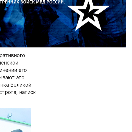
ративного 
енской 
инении его 
вают это 
нка Великой 
трота, натиск 