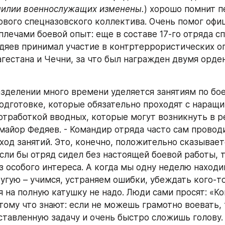
илии военнослужащих изменены.
) хорошо помнит п
ового спецназовского коллектива. Очень помог офиц
плечами боевой опыт: еще в составе 17-го отряда сп
дяев принимал участие в контртеррористических оп
гестана и Чечни, за что был награжден двумя орден
азделении много времени уделяется занятиям по бое
одготовке, которые обязательно проходят с наращи
 отработкой вводных, которые могут возникнуть в ре
майор Федяев. - Командир отряда часто сам проводи
ход занятий. Это, конечно, положительно сказываетс
если бы отряд сидел без настоящей боевой работы, т
з особого интереса. А когда мы одну неделю находим
ругую – учимся, устраняем ошибки, убеждать кого-то
 на полную катушку не надо. Люди сами просят: «Ком
тому что знают: если не можешь грамотно воевать, т
тавленную задачу и очень быстро сложишь голову. 