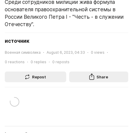
Среди сотрудников милиции жива формула 
основателя правоохранительной системы в 
России Великого Петра I - "Честь - в служении 
Отечеству".
источник
Военная символика
August 6, 2023, 04:33
0
views
0
reactions
0
replies
0
reposts
Repost
Share