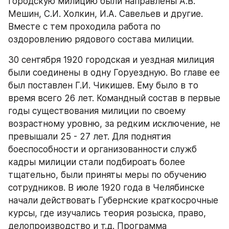
городскую милицию были направлены А.В. 
Мешин, С.И. Холкин, И.А. Савельев и другие. 
Вместе с тем проходила работа по 
оздоровлению рядового состава милиции.
30 сентября 1920 городская и уездная милиция 
были соединены в одну Горуездную. Во главе ее 
был поставлен Г.И. Чикишев. Ему было в то 
время всего 26 лет. Командный состав в первые 
годы существования милиции по своему 
возрастному уровню, за редким исключение, не 
превышали 25 - 27 лет. Для поднятия 
боеспособности и организованности служб 
кадры милиции стали подбироать более 
тщательно, были приняты меры по обучению 
сотрудников. В июле 1920 года в Челябинске 
начали действовать Губернские краткосрочные 
курсы, где изучались теория розыска, право, 
делопроизводство и т.д. Программа 