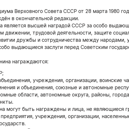
иума Верховного Совета СССР от 28 марта 1980 года
дён в окончательной редакции.
на является высшей наградой СССР за особо выдающи
 движении, трудовой деятельности, защите социал
звитии дружбы и сотрудничества между народами, у
собо выдающиеся заслуги перед Советским государс
нина награждаются:
Р;
объединения, учреждения, организации, воинские ча
инения и объединения, союзные и автономные респуб
номные области, автономные округа, районы, города 
нкты.
а могут быть награждены и лица, не являющиеся г
 предприятия, учреждения, организации, населенные
осударств.