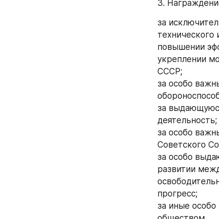
3. Награждени
за исключител
технического 
повышении эфф
укреплении мо
СССР;
за особо важн
обороноспособ
за выдающуюс
деятельность;
за особо важн
Советского Со
за особо выда
развитии межд
освободительн
прогресс;
за иные особо
обществом.