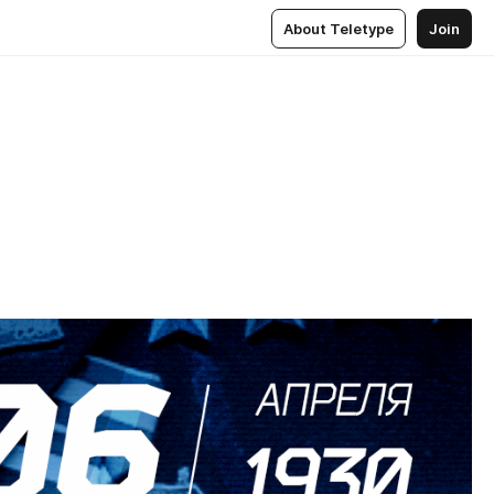
About Teletype
Join