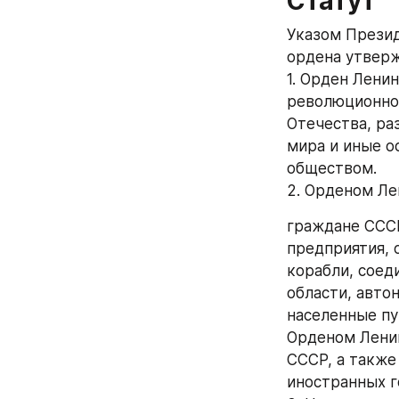
Статут
Указом Презид
ордена утверж
1. Орден Лени
революционном
Отечества, ра
мира и иные о
обществом.
2. Орденом Ле
граждане ССС
предприятия, 
корабли, соед
области, авто
населенные пу
Орденом Ленин
СССР, а также
иностранных г