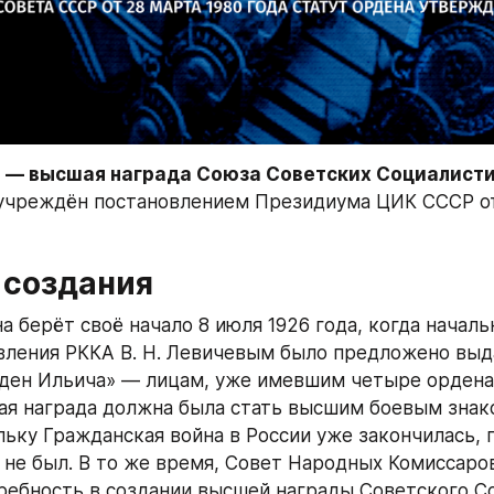
 — высшая награда Союза Советских Социалисти
учреждён постановлением Президиума ЦИК СССР от 
 создания
а берёт своё начало 8 июля 1926 года, когда началь
вления РККА В. Н. Левичевым было предложено выд
ден Ильича» — лицам, уже имевшим четыре ордена 
ая награда должна была стать высшим боевым знако
льку Гражданская война в России уже закончилась, п
 не был. В то же время, Совет Народных Комиссаро
ребность в создании высшей награды Советского Со