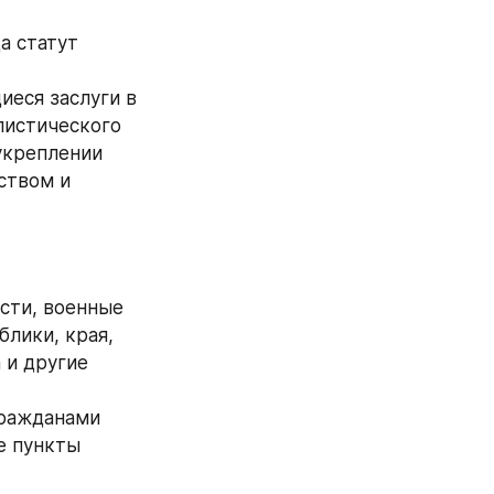
 статут 
еся заслуги в 
истического 
креплении 
твом и 
сти, военные 
лики, края, 
и другие 
ражданами 
 пункты 