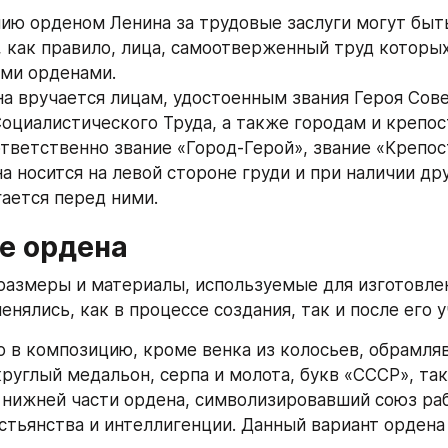
нию орденом Ленина за трудовые заслуги могут быть
 как правило, лица, самоотверженный труд которых
ми орденами.
на вручается лицам, удостоенным звания Героя Сове
Социалистического Труда, а также городам и крепос
тветственно звание «Город-Герой», звание «Крепос
а носится на левой стороне груди и при наличии дру
ается перед ними.
е ордена
размеры и материалы, используемые для изготовлен
енялись, как в процессе создания, так и после его 
 в композицию, кроме венка из колосьев, обрамляв
руглый медальон, серпа и молота, букв «СССР», так
 нижней части ордена, символизировавший союз раб
стьянства и интеллигенции. Данный вариант ордена 