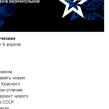
ческих 
6 апреля 
ником 
авать новую 
Красного 
м отличия. 
роект нового 
в СССР 
юза, 