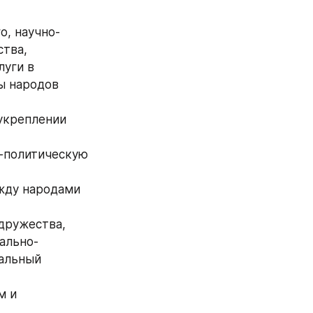
о, научно-
тва, 
уги в 
 народов 
укреплении 
политическую 
жду народами 
дружества, 
ально-
альный 
 и 