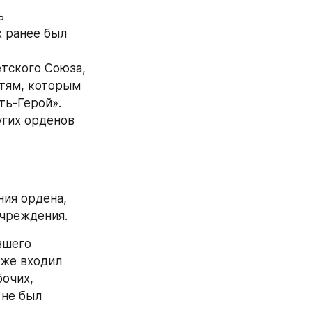
 
 ранее был 
тского Союза, 
тям, которым 
ть-Герой».
гих орденов 
ия ордена, 
учреждения.
шего 
же входил 
очих, 
не был 