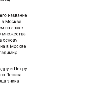
го название 
 в Москве 
м на знаке 
 множества 
 основу 
на в Москве 
ладимир 
дру и Петру 
на Ленина 
ца знака 