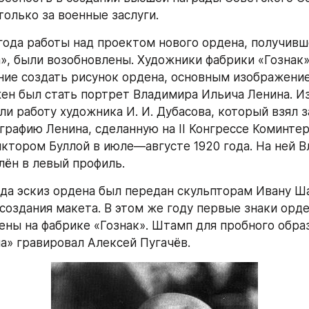
только за военные заслуги.
 года работы над проектом нового ордена, получивше
», были возобновлены. Художники фабрики «Гознак»
ние создать рисунок ордена, основным изображение
ен был стать портрет Владимира Ильича Ленина. Из
и работу художника И. И. Дубасова, который взял за
графию Ленина, сделанную на II Конгрессе Коминтер
ктором Буллой в июле—августе 1920 года. На ней В
лён в левый профиль.
ода эскиз ордена был передан скульпторам Ивану Ша
создания макета. В этом же году первые знаки орде
ены на фабрике «Гознак». Штамп для пробного образ
а» гравировал Алексей Пугачёв.