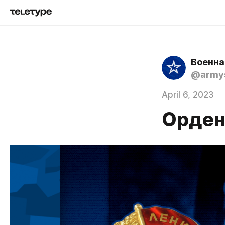
Военна
@army
April 6, 2023
Орден