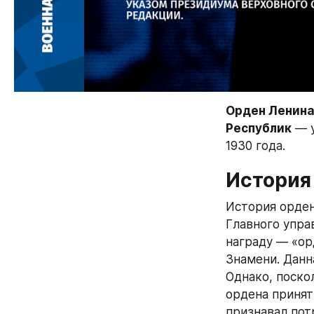
Орден Ленина
Республик
 — 
1930 года.
История
История орден
Главного упра
награду — «ор
Знамени. Данн
Однако, поско
ордена принят
признавал пот