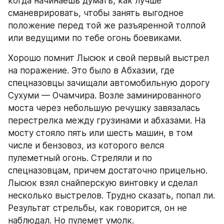
когда начинаешь думать, как лучше 
сманеврировать, чтобы занять выгодное 
положение перед той же разъяренной толпой 
или ведущими по тебе огонь боевиками.
Хорошо помнит Лысюк и свой первый выстрел 
на поражение. Это было в Абхазии, где 
спецназовцы зачищали автомобильную дорогу 
Сухуми — Очамчира. Возле заминированного 
моста через небольшую речушку завязалась 
перестрелка между грузинами и абхазами. На 
мосту стояло пять или шесть машин, в том 
числе и бензовоз, из которого велся 
пулеметный огонь. Стреляли и по 
спецназовцам, причем достаточно прицельно. 
Лысюк взял снайперскую винтовку и сделал 
несколько выстрелов. Трудно сказать, попал ли. 
Результат стрельбы, как говорится, он не 
наблюдал. Но пулемет умолк.