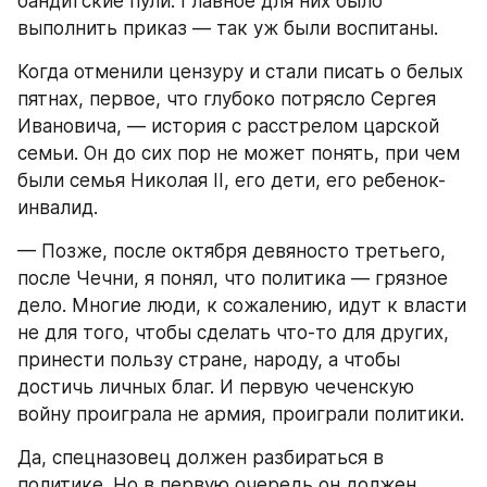
бандитские пули. Главное для них было 
выполнить приказ — так уж были воспитаны.
Когда отменили цензуру и стали писать о белых 
пятнах, первое, что глубоко потрясло Сергея 
Ивановича, — история с расстрелом царской 
семьи. Он до сих пор не может понять, при чем 
были семья Николая II, его дети, его ребенок-
инвалид.
— Позже, после октября девяносто третьего, 
после Чечни, я понял, что политика — грязное 
дело. Многие люди, к сожалению, идут к власти 
не для того, чтобы сделать что-то для других, 
принести пользу стране, народу, а чтобы 
достичь личных благ. И первую чеченскую 
войну проиграла не армия, проиграли политики.
Да, спецназовец должен разбираться в 
политике. Но в первую очередь он должен 