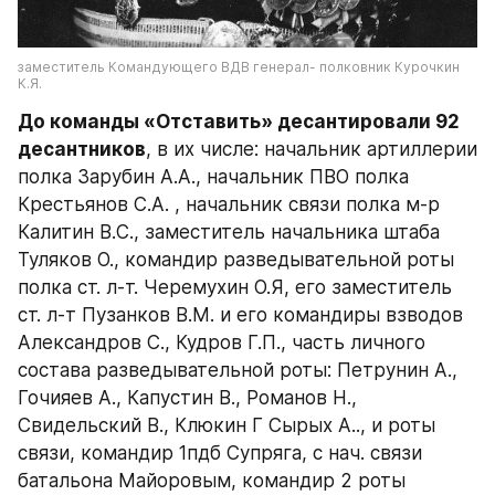
заместитель Командующего ВДВ генерал- полковник Курочкин 
К.Я.
До команды «Отставить» десантировали 92 
десантников
, в их числе: начальник артиллерии 
полка Зарубин А.А., начальник ПВО полка 
Крестьянов С.А. , начальник связи полка м-р 
Калитин В.С., заместитель начальника штаба 
Туляков О., командир разведывательной роты 
полка ст. л-т. Черемухин О.Я, его заместитель 
ст. л-т Пузанков В.М. и его командиры взводов 
Александров С., Кудров Г.П., часть личного 
состава разведывательной роты: Петрунин А., 
Гочияев А., Капустин В., Романов Н., 
Свидельский В., Клюкин Г Сырых А.., и роты 
связи, командир 1пдб Супряга, с нач. связи 
батальона Майоровым, командир 2 роты 