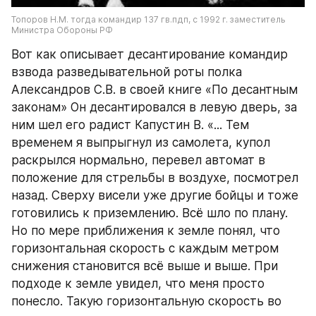
Топоров Н.М. тогда командир 137 гв.пдп, с 1992 г. заместитель 
Министра Обороны РФ
Вот как описывает десантирование командир 
взвода разведывательной роты полка 
Александров С.В. в своей книге «По десантным 
законам» Он десантировался в левую дверь, за 
ним шел его радист Капустин В. «... Тем 
временем я выпрыгнул из самолета, купол 
раскрылся нормально, перевел автомат в 
положение для стрельбы в воздухе, посмотрел 
назад. Сверху висели уже другие бойцы и тоже 
готовились к приземлению. Всё шло по плану. 
Но по мере приближения к земле понял, что 
горизонтальная скорость с каждым метром 
снижения становится всё выше и выше. При 
подходе к земле увидел, что меня просто 
понесло. Такую горизонтальную скорость во 