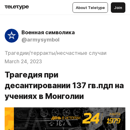
About Teletype
Join
Военная символика
@armysymbol
Трагедии/терракты/несчастные случаи
March 24, 2023
Трагедия при
десантировании 137 гв.пдп на
учениях в Монголии