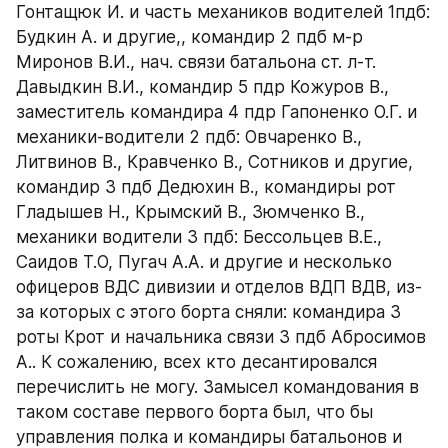
Гонтащюк И. и часть механиков водителей 1пдб: 
Будкин А. и другие,, командир 2 пдб м-р 
Миронов В.И., нач. связи батальона ст. л-т. 
Давыдкин В.И., командир 5 пдр Кожуров В., 
заместитель командира 4 пдр Гапоненко О.Г. и 
механики-водители 2 пдб: Овчаренко В., 
Литвинов В., Кравченко В., Сотников и другие, 
командир 3 пдб Дедюхин В., командиры рот 
Гладышев Н., Крымский В., Зюмченко В., 
механики водители 3 пдб: Бессольцев В.Е., 
Саидов Т.О, Пугач А.А. и другие и несколько 
офицеров ВДС дивизии и отделов ВДП ВДВ, из-
за которых с этого борта сняли: командира 3 
роты Крот и начальника связи 3 пдб Абросимов 
А.. К сожалению, всех кто десантировался 
перечислить не могу. Замысел командования в 
таком составе первого борта был, что бы 
управления полка и командиры батальонов и 