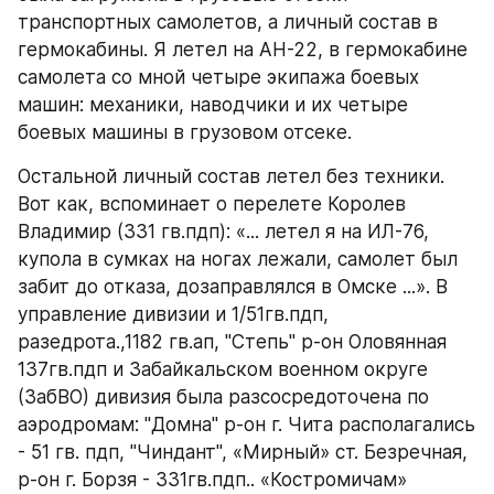
транспортных самолетов, а личный состав в 
гермокабины. Я летел на АН-22, в гермокабине 
самолета со мной четыре экипажа боевых 
машин: механики, наводчики и их четыре 
боевых машины в грузовом отсеке.
Остальной личный состав летел без техники. 
Вот как, вспоминает о перелете Королев 
Владимир (331 гв.пдп): «... летел я на ИЛ-76, 
купола в сумках на ногах лежали, самолет был 
забит до отказа, дозаправлялся в Омске ...». В 
управление дивизии и 1/51гв.пдп, 
разедрота.,1182 гв.ап, "Степь" р-он Оловянная 
137гв.пдп и Забайкальском военном округе 
(ЗабВО) дивизия была разсосредоточена по 
аэродромам: "Домна" р-он г. Чита располагались 
- 51 гв. пдп, "Чиндант", «Мирный» ст. Безречная, 
р-он г. Борзя - 331гв.пдп.. «Костромичам» 