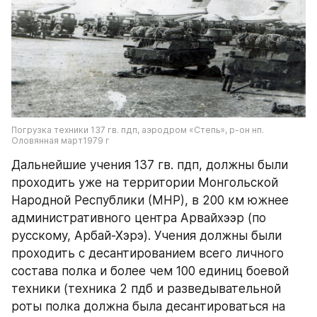
Погрузка техники 137 гв. пдп, аэродром «Степь», р-он нп. 
Оловянная март1979 г
Дальнейшие учения 137 гв. пдп, должны были 
проходить уже на территории Монгольской 
Народной Республики (МНР), в 200 км южнее 
административного центра Арвайхээр (по 
русскому, Арбай-Хэрэ). Учения должны были 
проходить с десантированием всего личного 
состава полка и более чем 100 единиц боевой 
техники (техника 2 пдб и разведывательной 
роты полка должна была десантироваться на 