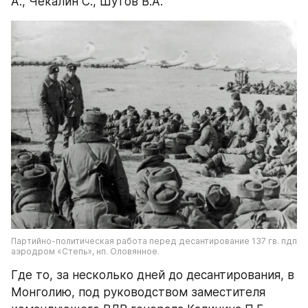
А., Чекалин С., Шутов В.А.
Партийно-политическая работа перед десантирование 137 гв. пдп 
аэродром «Степь», нп. Оловянное.
Где то, за несколько дней до десантирования, в 
Монголию, под руководством заместителя 