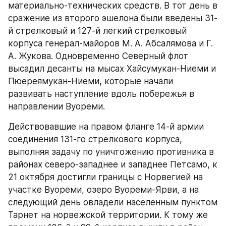
материально-технических средств. В тот день в 
сражение из второго эшелона были введены 31-
й стрелковый и 127-й легкий стрелковый 
корпуса генерал-майоров М. А. Абсалямова и Г. 
А. Жукова. Одновременно Северный флот 
высадил десанты на мысах Хайсумукан-Ниеми и 
Пюереямукан-Ниеми, которые начали 
развивать наступление вдоль побережья в 
направлении Вуореми.
Действовавшие на правом фланге 14-й армии 
соединения 131-го стрелкового корпуса, 
выполняя задачу по уничтожению противника в 
районах северо-западнее и западнее Петсамо, к 
21 октября достигли границы с Норвегией на 
участке Вуореми, озеро Вуореми-Ярви, а на 
следующий день овладели населенным пунктом 
Тарнет на норвежской территории. К тому же 