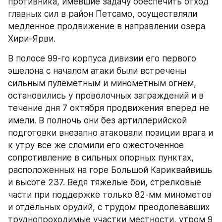
противника, имевшие задачу обеспечить отход 
главных сил в район Петсамо, осуществляли 
медленное продвижение в направлении озера 
Хири-Ярви.
В полосе 99-го корпуса дивизии его первого 
эшелона с началом атаки были встречены 
сильным пулеметным и минометным огнем, 
остановились у проволочных заграждений и в 
течение дня 7 октября продвижения вперед не 
имели. В полночь они без артиллерийской 
подготовки внезапно атаковали позиции врага и 
к утру все же сломили его ожесточенное 
сопротивление в сильных опорных пунктах, 
расположенных на горе Большой Кариквайвишь 
и высоте 237. Ведя тяжелые бои, стрелковые 
части при поддержке только 82-мм минометов 
и отдельных орудий, с трудом преодолевавших 
труднопроходимые участки местности, утром 9 