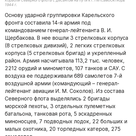
Корабли Северного флота с десантом на пути к г. ПетсамоОктябрь 
1944 г.
Основу ударной группировки Карельского 
фронта составила 14-я армия под 
командованием генерал-лейтенанта В. И. 
Щербакова. В нее вошли 3 стрелковых корпуса 
(8 стрелковых дивизий), 2 легких стрелковых 
корпуса (5 стрелковых бригад) и укрепленный 
район. Армия насчитывала 113,2 тыс. человек, 
2212 орудий и минометов, 107 танков и САУ. С 
воздуха ее поддерживали 689 самолетов 7-й 
воздушной армии (командующий – генерал-
лейтенант авиации И. М. Соколов). Из состава 
Северного флота выделялись 2 бригады 
морской пехоты, 3 отдельных пулеметных 
батальона, танковая рота, 5 эскадренных 
миноносцев, 7 подводных лодок, 22 больших и 
малых охотника, 20 торпедных катеров, 275 