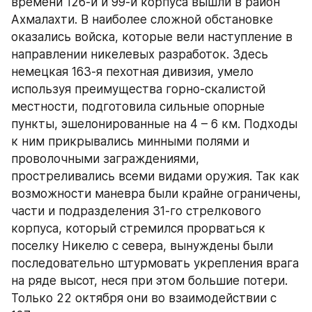
времени 126-й и 99-й корпуса вышли в район 
Ахмалахти. В наиболее сложной обстановке 
оказались войска, которые вели наступление в 
направлении никелевых разработок. Здесь 
немецкая 163-я пехотная дивизия, умело 
используя преимущества горно-скалистой 
местности, подготовила сильные опорные 
пункты, эшелонированные на 4 – 6 км. Подходы 
к ним прикрывались минными полями и 
проволочными заграждениями, 
простреливались всеми видами оружия. Так как 
возможности маневра были крайне ограничены, 
части и подразделения 31-го стрелкового 
корпуса, который стремился прорваться к 
поселку Никелю с севера, вынуждены были 
последовательно штурмовать укрепления врага 
на ряде высот, неся при этом большие потери. 
Только 22 октября они во взаимодействии с 