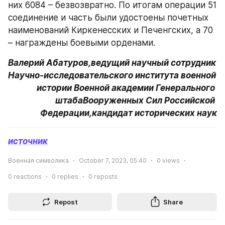
них 6084 – безвозвратно. По итогам операции 51 
соединение и часть были удостоены почетных 
наименований Киркенесских и Печенгских, а 70 
– награждены боевыми орденами.
Валерий Абатуров,ведущий научный сотрудник 
Научно-исследовательского института военной 
истории Военной академии Генерального 
штабаВооруженных Сил Российской 
Федерации,кандидат исторических наук
источник
Военная символика
October 7, 2023, 05:40
0
views
0
reactions
0
replies
0
reposts
Repost
Share