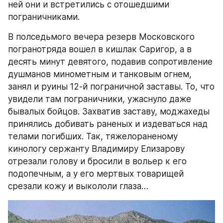
ней они и встретились с отошедшими 
пограничниками.
В полседьмого вечера резерв Московского 
погранотряда вошел в кишлак Саригор, а в 
десять минут девятого, подавив сопротивление 
душманов минометным и танковым огнем, 
занял и руины 12-й пограничной заставы. То, что 
увидели там пограничники, ужаснуло даже 
бывалых бойцов. Захватив заставу, моджахеды 
принялись добивать раненых и издеваться над 
телами погибших. Так, тяжелораненому 
кинологу сержанту Владимиру Елизарову 
отрезали голову и бросили в вольер к его 
подопечным, а у его мертвых товарищей 
срезали кожу и выкололи глаза…