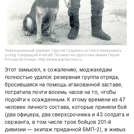
Тяжелораненый сержант Сергей Сущенко остался прикрывать 
отход товарищей и погиб. Посмертно удостоен звания Героя 
России Источник: http://www.warheroes.ru
Этот замысел, к сожалению, моджахедам 
полностью удался: резервная группа отряда, 
бросившаяся на помощь атакованной заставе, 
потратила почти восемь часов на то, чтобы 
подойти к осажденным. К этому времени из 47 
человек личного состава, которые приняли бой 
(два офицера, два сверхсрочника и 43 солдата и 
сержанта, в том числе трое бойцов 201-й 
дивизии — экипаж приданной БМП-2), в живых 