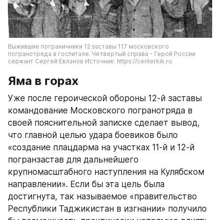
Выжившие пограничники 12 заставы 117 московского 
погранотряда в госпитале. Четвертый справа - Герой России 
сержант Сергей Евланов Источник: https://centerkik.ru
Яма в горах
Уже после героической обороны 12-й заставы 
командование Московского погранотряда в 
своей пояснительной записке сделает вывод, 
что главной целью удара боевиков было 
«создание плацдарма на участках 11-й и 12-й 
погранзастав для дальнейшего 
крупномасштабного наступления на Кулябском 
направлении». Если бы эта цель была 
достигнута, так называемое «правительство 
Республики Таджикистан в изгнании» получило 