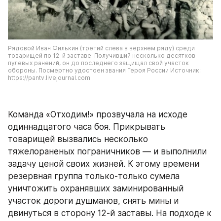
Рядовой Иван Филькин (третий слева в верхнем ряду) среди 
товарищей по 12-й заставе. Получивший несколько десятков 
пулевых ранений, он до последнего защищал свой участок 
обороны. Посмертно удостоен звания Героя России Источник: 
https://pantv.livejournal.com
Команда «Отходим!» прозвучала на исходе 
одиннадцатого часа боя. Прикрывать 
товарищей вызвались несколько 
тяжелораненых пограничников — и выполнили 
задачу ценой своих жизней. К этому времени 
резервная группа только-только сумела 
уничтожить охранявших заминированный 
участок дороги душманов, снять мины и 
двинуться в сторону 12-й заставы. На подходе к 