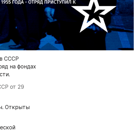
в СССР 
д на фондах 
сти.
СР от 29 
ч. Открыты 
еской 