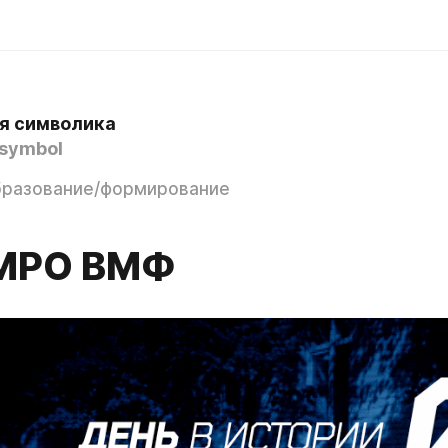
я символика
symbol
бразование/формирование
3
МРО ВМФ