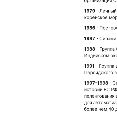
организации О
1979
 - Личны
корейское мор
1986
 - Постро
1987
 - Силами
1988
 - Группа
Индийском оке
1991
 - Группа
Персидского з
1997-1998
 - 
истории ВС РФ
пеленгования 
для автоматиз
более чем 40 