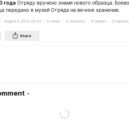
0 года
 Отряду вручено знамя нового образца. Боево
ца передано в музей Отряда на вечное хранение.
August 5, 2023, 04:33
0
views
0
reactions
0
replies
0
reposts
Share
Comment