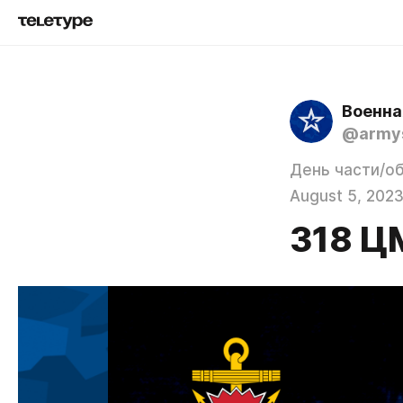
Военна
@army
День части/о
August 5, 202
318 Ц