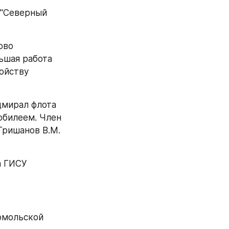
"Северный 
во 
ьшая работа 
ойству 
дмирал флота 
юбилеем. Член 
ришанов В.М. 
 ГИСУ 
мольской 