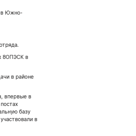
 в Южно-
отряда.
х 8ОПЭСК в 
ачи в районе 
, впервые в 
постах 
льную базу 
участвовали в 