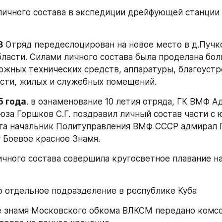
личного состава в экспедиции дрейфующей станции 
3
 Отряд передеслоцирован на новое место в д.Пучко
ласти. Силами личного состава была проделана бол
ожных технических средств, аппаратуры, благоустр
сти, жилых и служебных помещений.
5 года
. в ознаменование 10 летия отряда, ГК ВМФ А
юза Горшков С.Г. поздравил личный состав части с 
та начальник Политуправления ВМФ СССР адмирал Г
 Боевое красное Знамя.
ичного состава совершила кругосветное плавание на
но отдельное подразделение в республике Куба
ое знамя Московского обкома ВЛКСМ передано комсо