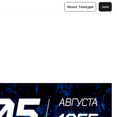
About Teletype
Join