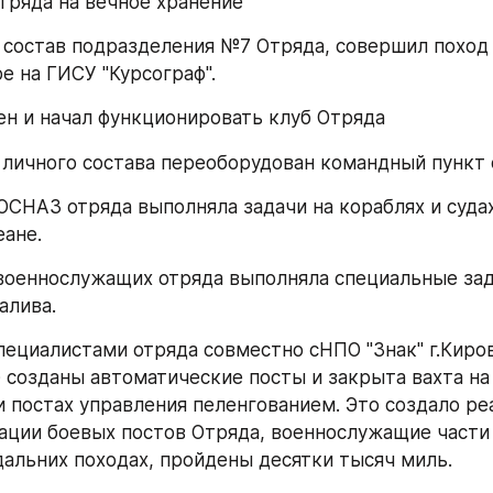
тряда на вечное хранение
й состав подразделения №7 Отряда, совершил поход
е на ГИСУ "Курсограф".
ен и начал функционировать клуб Отряда
 личного состава переоборудован командный пункт 
 ОСНАЗ отряда выполняла задачи на кораблях и суда
ане.
 военнослужащих отряда выполняла специальные зад
алива.
Специалистами отряда совместно сНПО "Знак" г.Киров
 созданы автоматические посты и закрыта вахта на 
и постах управления пеленгованием. Это создало реа
ации боевых постов Отряда, военнослужащие части 
дальних походах, пройдены десятки тысяч миль.