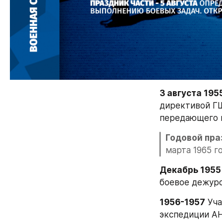
3 августа 195
директивой Г
передающего ц
Годовой праз
марта 1965 г
Декабрь 1955
боевое дежурс
1956-1957
 Уч
экспедиции А