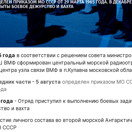
5 года
 в соответствии с решением совета министро
Ш ВМФ сформирован центральный морской радиоотря
ентра узла связи ВМФ в п.Купавна московской обла
дник части - 5 августа
 определен приказом МО СС
ода
 года
 - Отряд приступил к выполнению боевых зада
тво и вахта
астие личного состава во второй морской Антарктич
Н СССР