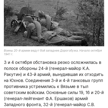
Воины 20-й армии ведут бой западнее Дорогобужа. Начало октября 
1941 г.
3 и 4 октября обстановка резко осложнилась в 
полосе обороны 24-й (генерал-майор К.А. 
Ракутин) и 43-й армий, вынудившая их отходить 
на Юхнов. Соединения 3-й и 4-й танковых групп 
противника устремились к Вязьме в тыл 
советским войскам. Основные силы 19, 16 и 20-й 
(генерал-лейтенант Ф.А. Ершаков) армий 
Западного фронта, 32-й (генерал-майор С.В. 