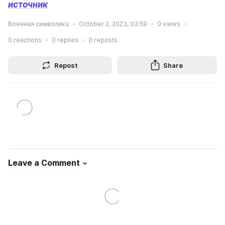
источник
Военная символика
October 2, 2023, 03:59
0
views
0
reactions
0
replies
0
reposts
Repost
Share
Leave a Comment