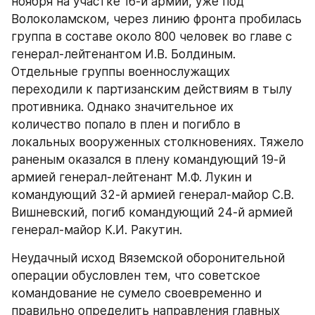
ноября на участке 16-й армии, уже под 
Волоколамском, через линию фронта пробилась 
группа в составе около 800 человек во главе с 
генерал-лейтенантом И.В. Болдиным. 
Отдельные группы военнослужащих 
переходили к партизанским действиям в тылу 
противника. Однако значительное их 
количество попало в плен и погибло в 
локальных вооруженных столкновениях. Тяжело 
раненым оказался в плену командующий 19-й 
армией генерал-лейтенант М.Ф. Лукин и 
командующий 32-й армией генерал-майор С.В. 
Вишневский, погиб командующий 24-й армией 
генерал-майор К.И. Ракутин.
Неудачный исход Вяземской оборонительной 
операции обусловлен тем, что советское 
командование не сумело своевременно и 
правильно определить направления главных 