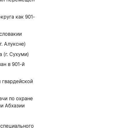
круга как 901-
ословакии
. Алуксне)
 (г. Сухуми)
н в 901-й 
 гвардейской 
чи по охране 
ии Абхазии
специального 