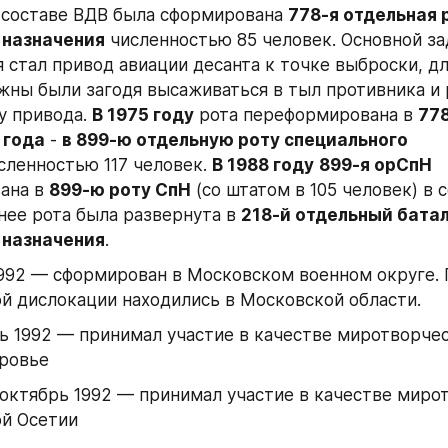
в составе ВДВ была сформирована 
778-я отдельная 
 назначения
 численностью 85 человек. Основной зад
 стал привод авиации десанта к точке выброски, дл
жны были загодя высаживаться в тыл противника и 
у привода. 
В 1975 году
 рота переформирована в 
77
 года
 - 
в 899-ю отдельную роту специального 
сленностью 117 человек. 
В 1988 году
899-я орСпН
ана в 
899-ю роту СпН
 (со штатом в 105 человек) в 
нее рота была развернута в 
218-й отдельный батал
 назначения
.
992 — сформирован в Московском военном округе. 
й дислокации находились в Московской области.
 1992 — принимал участие в качестве миротворческ
ровье
октябрь 1992 — принимал участие в качестве мирот
ой Осетии