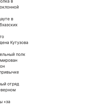
лка в 
оклонной 
ауте в 
бхазских 
о 
ена Кутузова 
ельный полк 
 специального назначения расформирован 
он 
привычке 
ый отряд 
еверном 
 «за 