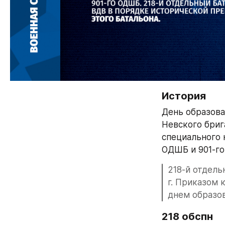
История
День образова
Невского бриг
специального 
ОДШБ и 901-го
218-й отдель
г. Приказом 
днем образов
218 обспн