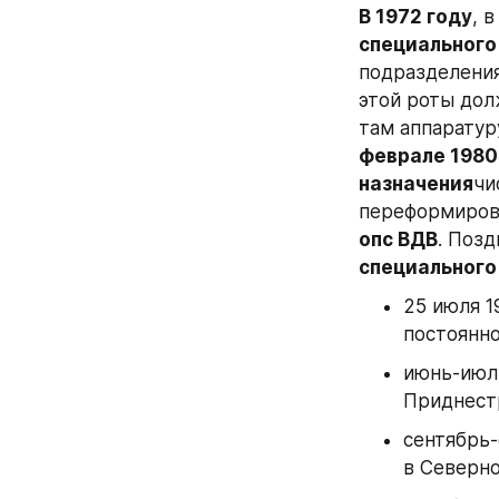
В 1972 году
, 
специального
подразделения
этой роты дол
там аппаратур
феврале 1980
назначения
чи
переформиров
опс ВДВ
. Позд
специального
25 июля 1
постоянно
июнь-июль
Приднест
сентябрь-
в Северн