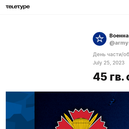
Военна
@army
День части/о
July 25, 2023
45 гв.