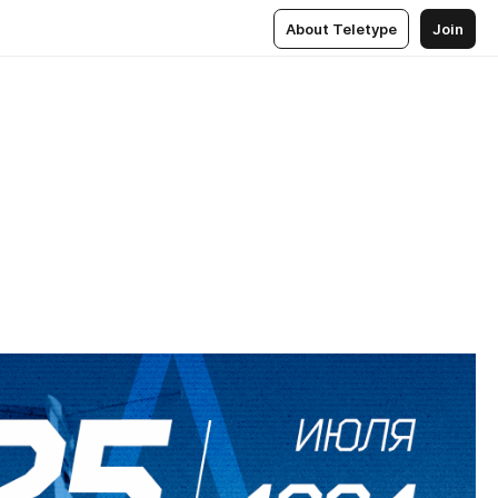
About Teletype
Join