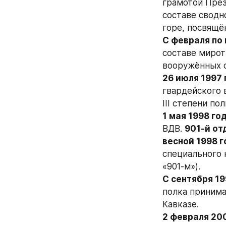
грамотой През
составе сводн
горе, посвящё
С февраля по 
составе мирот
вооружённых с
26 июля 1997 
гвардейского 
III степени по
1 мая 1998 го
ВДВ. 
901-й от
весной 1998 г
специального 
«901-м»).
С сентября 19
полка принима
Кавказе.
2 февраля 20