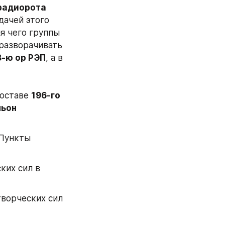
радиорота 
ачей этого 
я чего группы 
разворачивать 
8-ю ор РЭП
, а в 
составе 
196-го 
ьон 
Пункты 
их сил в 
ворческих сил 