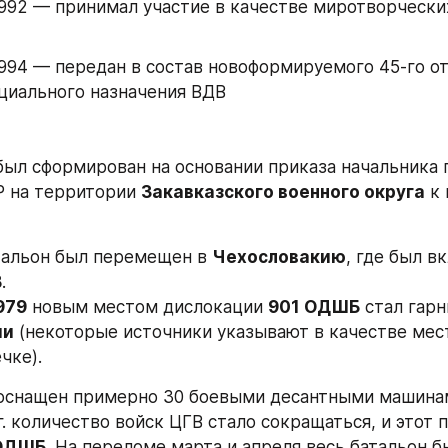
992 — принимал участие в качестве миротворческих
994 — передан в состав новоформируемого 45-го от
циального назначения ВДВ
был сформирован на основании приказа начальника 
 на территории 
Закавказского военного округа
 к
тальон был перемещен в 
Чехословакию
, где был вк
В
.
979
 новым местом дислокации 
901 ОДШБ
 стал гарн
ии
 (некоторые источники указывают в качестве мест
чке).
 оснащен примерно 30 боевыми десантными машина
г. количество войск ЦГВ стало сокращаться, и этот п
ОДШБ
. На переломе марта и апреля весь батальон 