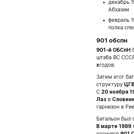
декабрь 1
Абхазии
февраль 1
полка спе
901 обспн
901-й ОБСпН
 
штаба ВС СССР
х
годов.
Затем этот ба
структуру 
ЦГ
С 
20 ноября 1
Лаз
 в 
Словен
гарнизон в Рие
Батальон был
В марте 1989
 
коснулся 
901 