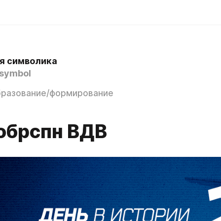
я символика
symbol
бразование/формирование
 обрспн ВДВ