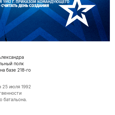
Александра 
льный полк 
а базе 218-го 
 25 июля 1992 
венности 
о батальона.