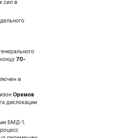
 сил в 
дельного 
генерального 
 концу 
70-
лючен в 
изон 
Оремов 
а дислокации 
ми БМД-1.
роцесс 
был перемещен 