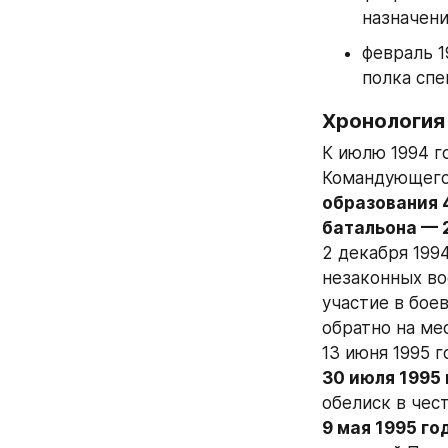
назначен
февраль 1
полка спе
Хронология
К июлю 1994 г
Командующего
образования 4
батальона — 
2 декабря 199
незаконных во
участие в боев
обратно на ме
13 июня 1995 
30 июля 1995
обелиск в чес
9 мая 1995 го