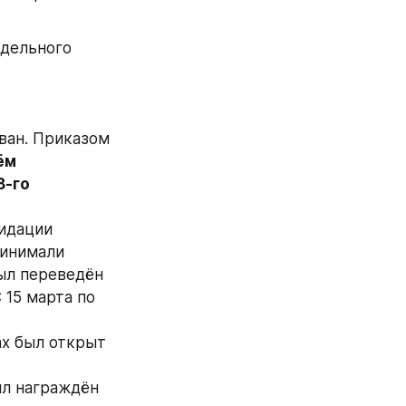
дельного 
ан. Приказом 
м 
-го 
идации 
инимали 
ыл переведён 
15 марта по 
х был открыт 
л награждён 