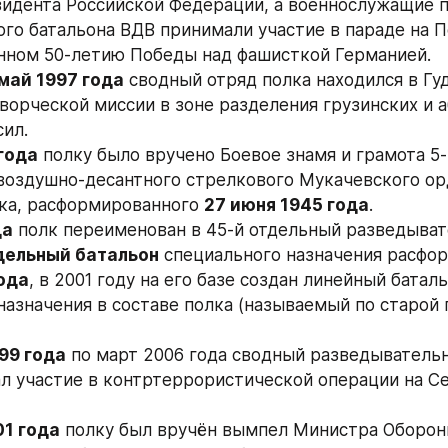
идента Российской Федерации, а военнослужащие по
ого батальона ВДВ принимали участие в параде на П
нном 50-летию Победы над фашисткой Германией.
май 1997 года
 сводный отряд полка находился в Гуд
ворческой миссии в зоне разделения грузинских и а
ил.
года
 полку было вручено Боевое знамя и грамота 5-г
воздушно-десантного стрелкового Мукачевского орд
лка, расформированного 
27 июня 1945 года
.
да
 полк переименован в 45-й отдельный разведыват
дельный батальон
ода
, в 2001 году на его базе создан линейный баталь
назначения в составе полка (называемый по старой 
99 года
 по март 2006 года сводный разведывательн
л участие в контртеррористической операции на С
01 года
 полку был вручён вымпел Министра Обороны