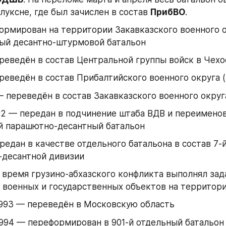
луксне, где был зачислен в состав 
ПрибВО
.
ормирован на территории Закавказского военного о
ный десантно-штурмовой батальон
реведён в состав Центральной группы войск в Чех
реведён в состав Прибалтийского военного округа (г
— переведён в состав Закавказского военного округа
92 — передан в подчинение штаба ВДВ и переименова
й парашютно-десантный батальон
редан в качестве отдельного батальона в состав 7-й
-десантной дивизии
 время грузино-абхазского конфликта выполнял зада
 военных и государственных объектов на территор
1993 — переведён в Московскую область
994 — переформирован в 901-й отдельный батальон 