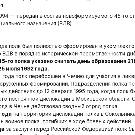
ия
994 — передан в состав новоформируемого 45-го от
циального назначения (ВДВ)
ода полк был полностью сформирован и укомплектов
 ВДВ в порядке исторической преемственности 
днё
5-го полка указано считать день образования 218
25 июля 1992 года
.
4 года полк переброшен в Чечню для участия в ликв
оружённых формирований. Подразделения полка пр
ых действиях до 12 февраля 1995 года, когда полк б
сто постоянной дислокации в Московской области. С 
года в Чечне действовал сводный отряд полка.
 года
 на территории дислокации полка в Сокольника
ть воинов полка, погибших в ходе боевых действий.
да
 за заслуги перед Российской Федерацией полк бы