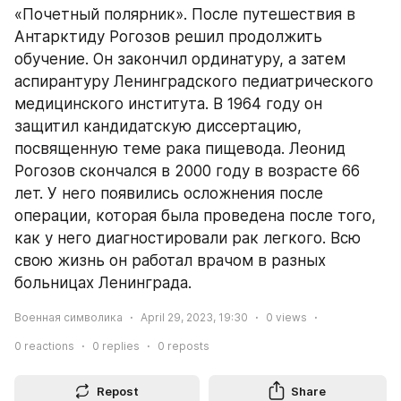
«Почетный полярник». После путешествия в 
Антарктиду Рогозов решил продолжить 
обучение. Он закончил ординатуру, а затем 
аспирантуру Ленинградского педиатрического 
медицинского института. В 1964 году он 
защитил кандидатскую диссертацию, 
посвященную теме рака пищевода. Леонид 
Рогозов скончался в 2000 году в возрасте 66 
лет. У него появились осложнения после 
операции, которая была проведена после того, 
как у него диагностировали рак легкого. Всю 
свою жизнь он работал врачом в разных 
больницах Ленинграда.
Военная символика
April 29, 2023, 19:30
0
views
0
reactions
0
replies
0
reposts
Repost
Share