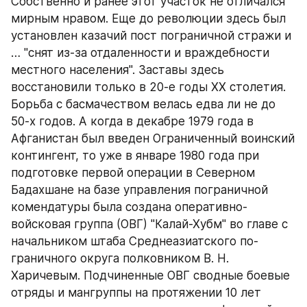
Собственно и ранее этот участок не отличался 
мирным нравом. Еще до революции здесь был 
установлен казачий пост пограничной стражи и 
… "снят из-за отдаленности и враждебности 
местного населения". Заставы здесь 
восстановили только в 20-е годы ХХ столетия. 
Борьба с басмачеством велась едва ли не до 
50-х годов. А когда в декабре 1979 года в 
Афганистан был введен Ограниченный воинский 
контингент, то уже в январе 1980 года при 
подготовке первой операции в Северном 
Бадахшане на базе управления пограничной 
комендатуры была создана оперативно-
войсковая группа (ОВГ) "Калай-Хубм" во главе с 
начальником штаба Среднеазиатского по-
граничного округа полковником В. Н. 
Харичевым. Подчиненные ОВГ сводные боевые 
отряды и мангруппы на протяжении 10 лет 