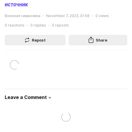
источник
Военная символика
November 7, 2023, 01:56
0
views
0
reactions
0
replies
0
reposts
Repost
Share
Leave a Comment