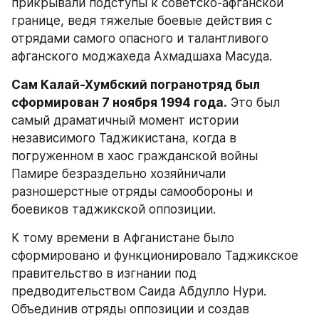
прикрывали подступы к советско-афганской 
границе, ведя тяжелые боевые действия с 
отрядами самого опасного и талантливого 
афганского моджахеда Ахмадшаха Масуда.
Сам Калай-Хумбский погранотряд был 
сформирован 7 ноября 1994 года.
 Это был 
самый драматичный момент истории 
независимого Таджикистана, когда в 
погруженном в хаос гражданской войны 
Памире безраздельно хозяйничали 
разношерстные отряды самообороны и 
боевиков таджикской оппозиции.
К тому времени в Афганистане было 
сформировано и функционировало Таджикское 
правительство в изгнании под 
предводительством Саида Абдулло Нури. 
Объединив отряды оппозиции и создав 