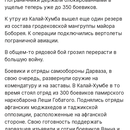
Пограничники держали блокированными в 
ущелье теперь уже до 350 боевиков.
К утру из Калай-Хумба вышел еще один резерв 
из состава гродековской мангруппы майора 
Боборея. К операции подключились вертолеты 
пограничной авиации.
В общем-то рядовой бой грозил перерасти в 
большую войну.
Боевики и отряды самообороны Дарваза, в 
свою очередь, развернули оружие на 
комендатуру и на заставы. В Калай-Хумбе в то 
время стоял отряд из 300 боевиков памирского 
наркобарона Леши Гобатого. Поднялись отряды 
афганских моджахедов и таджикской 
оппозиции, расположенные на афганской 
стороне. Свою готовность поддержать 
дарвазцев изъявили и сотни боевиков Ванча и 