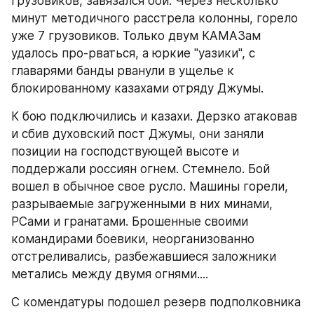
грузовиков, завязался бой. Через несколько 
минут методичного расстрела колонны, горело 
уже 7 грузовиков. Только двум КАМАЗам 
удалось про-рваться, а юркие "уазики", с 
главарями банды рванули в ущелье к 
блокированному казахами отряду Джумы.
К бою подключились и казахи. Дерзко атаковав 
и сбив духовский пост Джумы, они заняли 
позиции на господствующей высоте и 
поддержали россиян огнем. Стемнело. Бой 
вошел в обычное свое русло. Машины горели, 
разрываемые загруженными в них минами, 
РСами и гранатами. Брошенные своими 
командирами боевики, неорганизованно 
отстреливались, разбежавшиеся заложники 
метались между двумя огнями....
С комендатуры подошел резерв подполковника 