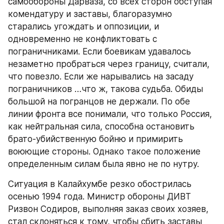
самообороны Дарваза, со всех сторон обступая 
комендатуру и заставы, благоразумно 
старались угождать и оппозиции, и 
одновременно не конфликтовать с 
пограничниками. Если боевикам удавалось 
незаметно пробраться через границу, считали, 
что повезло. Если же нарывались на засаду 
пограничников …что ж, такова судьба. Обиды 
большой на погранцов не держали. По обе 
линии фронта все понимали, что только Россия, 
как нейтральная сила, способна остановить 
брато-убийственную бойню и примирить 
воюющие стороны. Однако такое положение 
определенным силам была явно не по нутру.
Ситуация в Калайхумбе резко обострилась 
осенью 1994 года. Министр обороны ДИВТ 
Ризвон Содиров, выполняя заказ своих хозяев, 
стал склоняться к тому, чтобы сбить заставы 