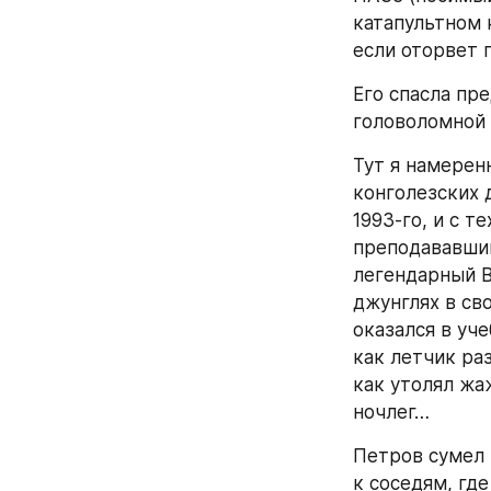
катапультном к
если оторвет 
Его спасла пр
головоломной 
Тут я намерен
конголезских 
1993-го, и с т
преподававший
легендарный В
джунглях в св
оказался в уч
как летчик ра
как утолял жа
ночлег…
Петров сумел 
к соседям, где