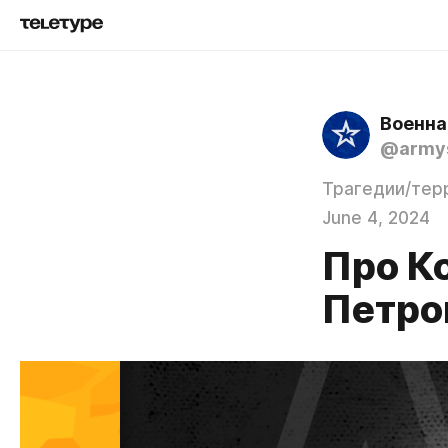
Военна
@army
Трагедии/тер
June 4, 2024
Про Ко
Петро