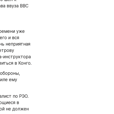
ва ввуза ВВС 
ремени уже 
го и вся 
ь неприятная 
етрову 
а-инструктора 
иться в Конго.
обороны, 
иле ему 
лист по РЭО. 
щиеся в 
ой не должен 