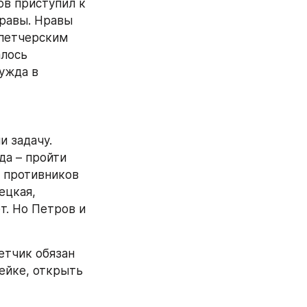
в приступил к 
равы. Нравы 
петчерским 
лось 
ужда в 
 задачу. 
а – пройти 
 противников 
цкая, 
. Но Петров и 
тчик обязан 
ейке, открыть 