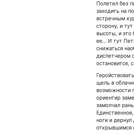
Полетел без п
заходить на п
встречным кур
сторону, и тут
высоты, и это
ее… И тут Петр
снижаться нао
диспетчером о
остановится, 
Геройствовать
щель в облачн
возможности п
ориентир заме
замолчал рань
Единственное,
ноги и дернул 
открывшимся 