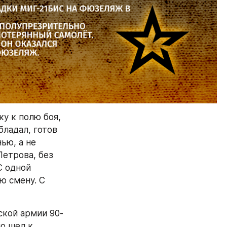
у к полю боя, 
ладал, готов 
ю, а не 
етрова, без 
 одной 
 смену. С 
ской армии 90-
о шел к 