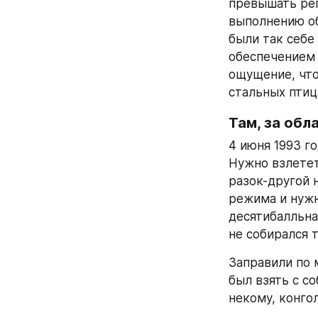
превышать рег
выполнению об
были так себе
обеспечением 
ощущение, что 
стальных птиц
Там, за обл
4 июня 1993 го
Нужно взлетет
разок-другой 
режима и нужн
десятибалльна
не собирался 
Заправили по 
был взять с со
некому, конго