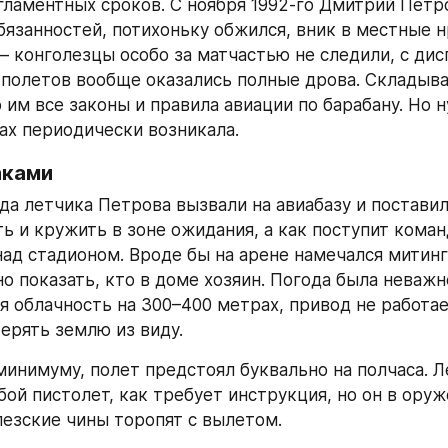
ламентных сроков. С ноября 1992-го Дмитрий Петро
язанностей, потихоньку обжился, вник в местные н
 – конголезцы особо за матчастью не следили, с дис
полетов вообще оказались полные дрова. Складыва
им все законы и правила авиации по барабану. Но н
ах периодически возникала.
аками
да летчика Петрова вызвали на авиабазу и поставили
ь и кружить в зоне ожидания, а как поступит команд
над стадионом. Вроде бы на арене намечался митинг
о показать, кто в доме хозяин. Погода была неважне
я облачность на 300–400 метрах, привод не работает
терять землю из виду.
минимуму, полет предстоял буквально на полчаса. Ле
бой пистолет, как требует инструкция, но он в оруж
лезские чины торопят с вылетом.