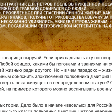
а товарища выручай. Если прикладывать эту поговорк
 Любой офицер, какими бы погонами и званиями ни об
й жизнью ради другого. Но – в чем парадокс – жизнь
иным объяснить злоключения полковника Дмитрия П
тверть века живущего в неопределенном статусе? С
ой, на примере которого можно воспитывать военную
ыстории. Дело было в начале «веселых» для Россий
тчик 1-го класса полковник Дмитрий Петров уверенн