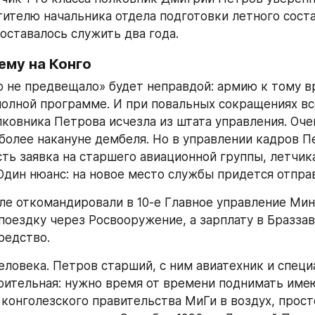
тителю начальника отдела подготовки летного соста
 оставалось служить два года.
ему на Конго
о не предвещало» будет неправдой: армию к тому в
полной программе. И при повальных сокращениях все
ковника Петрова исчезла из штата управления. Очен
 более накануне дембеля. Но в управлении кадров П
есть заявка на старшего авиационной группы, летчик
 Один нюанс: на новое место службы придется отправ
ле откомандировали в 10-е Главное управление Мин
поездку через Росвооружение, а зарплату в Браззав
редство.
еловека. Петров старший, с ним авиатехник и специа
рительная: нужно время от времени поднимать имею
конголезского правительства МиГи в воздух, прост