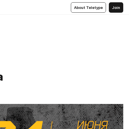
About Teletype
Join
а