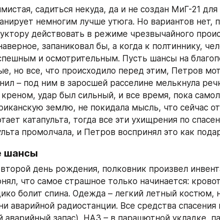
истая, садиться некуда, да и не создан МиГ-21 для 
ланирует немногим лучше утюга. Но вариантов нет, 
уктору действовать в режиме чрезвычайного проис
аверное, запаниковал бы, а когда к полтиннику, чел
спешным и осмотрительным. Пусть шансы на благоп
е, но все, что происходило перед этим, Петров мота
нил – под ним в заросшей расселине мелькнула речка
 креном, удар был сильный, и все время, пока самол
иканскую землю, не покидала мысль, что сейчас от 
тает катапульта, тогда все эти ухищрения по спасен
ульта промолчала, и Петров воспринял это как пода
е шансы
второй день рождения, полковник произвел инвент
онял, что самое страшное только начинается: кровот
ико болит спина. Одежда – легкий летный костюм, н
ни аварийной радиостанции. Все средства спасения н
 аварийный запас), НАЗ – в парашютной укладке, па