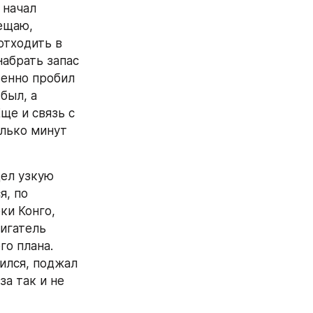
начал 
ещаю, 
тходить в 
абрать запас 
енно пробил 
ыл, а 
е и связь с 
лько минут 
ел узкую 
, по 
и Конго, 
игатель 
о плана. 
ился, поджал 
а так и не 