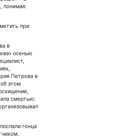
 понимая: 
метить при 
а в 
ква» осенью 
ециалист, 
ях, 
ия Петрова в 
об этом 
осхищение, 
ила смертью: 
организовывал 
послали гонца 
тчиком, 