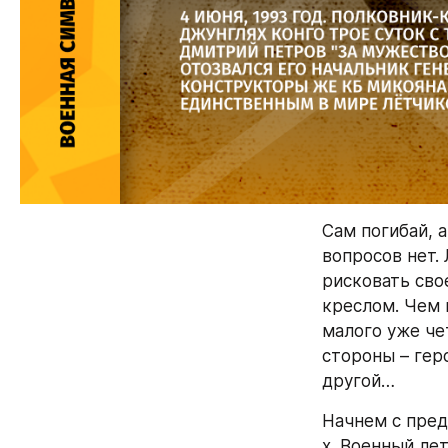
Сам погибай, 
вопросов нет.
рисковать свое
креслом. Чем 
малого уже че
стороны – гер
другой…
Начнем с пред
х. Военный ле