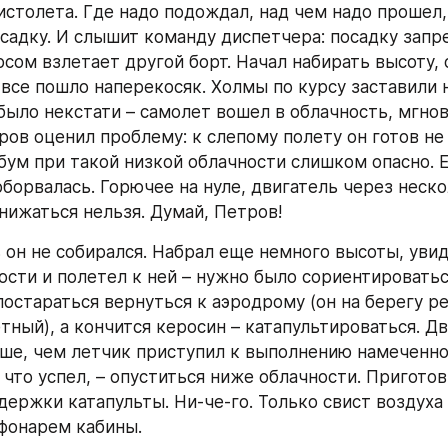
истолета. Где надо подождал, над чем надо прошел, 
осадку. И слышит команду диспетчера: посадку запр
сом взлетает другой борт. Начал набирать высоту, о
 все пошло наперекосяк. Холмы по курсу заставили н
 было некстати – самолет вошел в облачность, мгнов
ов оценил проблему: к слепому полету он готов не б
бум при такой низкой облачности слишком опасно. Ещ
борвалась. Горючее на нуле, двигатель через неско
снижаться нельзя. Думай, Петров!
 он не собирался. Набрал еще немного высоты, увид
ости и полетел к ней – нужно было сориентироваться
остараться вернуться к аэродрому (он на берегу рек
тный), а кончится керосин – катапультироваться. Дв
ше, чем летчик приступил к выполнению намеченног
 что успел, – опуститься ниже облачности. Приготов
держки катапульты. Ни-че-го. Только свист воздуха з
фонарем кабины.