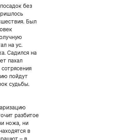
посадок без 
пришлось 
шествия. Был 
овек 
олучную 
л на ус. 
. Садился на 
ет пахал 
сотрясения 
ию пойдут 
рок судьбы.
аризацию 
очит разбитое 
и ножа, ни 
аходятся в 
рашют – в 