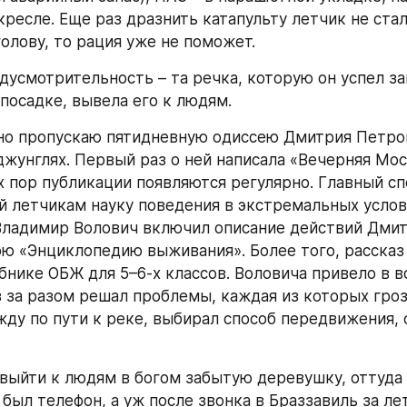
ресле. Еще раз дразнить катапульту летчик не стал,
голову, то рация уже не поможет.
едусмотрительность – та речка, которую он успел за
посадке, вывела его к людям.
но пропускаю пятидневную одиссею Дмитрия Петров
джунглях. Первый раз о ней написала «Вечерняя Мос
ех пор публикации появляются регулярно. Главный сп
 летчикам науку поведения в экстремальных услови
ладимир Волович включил описание действий Дмитр
ою «Энциклопедию выживания». Более того, рассказ 
ебнике ОБЖ для 5–6-х классов. Воловича привело в в
з за разом решал проблемы, каждая из которых гроз
жду по пути к реке, выбирал способ передвижения, 
выйти к людям в богом забытую деревушку, оттуда 
 был телефон, а уж после звонка в Браззавиль за ле