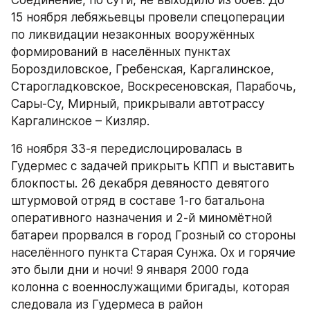
Соединение, по сути, не выходило из боёв. До 
15 ноября лебяжьевцы провели спецоперации 
по ликвидации незаконных вооружённых 
формирований в населённых пунктах 
Бороздиловское, Гребенская, Каргалинское, 
Старогладковское, Воскресеновская, Парабочь, 
Сары-Су, Мирный, прикрывали автотрассу 
Каргалинское – Кизляр.
16 ноября 33-я передислоцировалась в 
Гудермес с задачей прикрыть КПП и выставить 
блокпосты. 26 декабря девяносто девятого 
штурмовой отряд в составе 1-го батальона 
оперативного назначения и 2-й миномётной 
батареи прорвался в город Грозный со стороны 
населённого пункта Старая Сунжа. Ох и горячие 
это были дни и ночи! 9 января 2000 года 
колонна с военнослужащими бригады, которая 
следовала из Гудермеса в район 