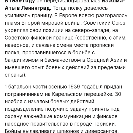
В 1939 году
 он передислоцировалась 
из Алма-
Аты в Ленинград
. Тогда полку довелось 
усиливать границу. В Европе вовсю разгоралось 
пламя Второй мировой войны, Советский Союз 
укреплял свои позиции на северо-западе, на 
Советско-финской границе (собственно, с этим, 
наверное, и связана смена места прописки 
полка, прославившегося в борьбе с 
бандитизмом и басмачеством в Средней Азии и 
имевшего опыт боевых действий за пределами 
страны).
1 батальон части осенью 1939 годабыл придан 
пограничникам на Карельском перешейке. 30 
ноября с началом боевых действий 
подразделение получило задачу принять под 
охрану важнейшие коммуникации и финское 
народное правительство в городе Териоки. 
Бойцы вылавливали шпионов и диверсантов, 