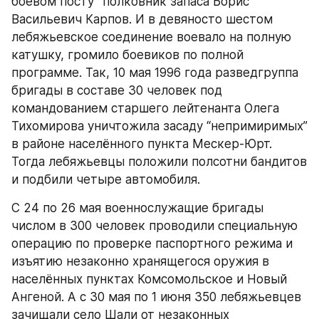
боевом посту” полковник запаса Борис 
Васильевич Карпов. И в девяносто шестом 
лебяжьевское соединение воевало на полную 
катушку, громило боевиков по полной 
программе. Так, 10 мая 1996 года разведгруппа 
бригады в составе 30 человек под 
командованием старшего лейтенанта Олега 
Тихомирова уничтожила засаду “непримиримых” 
в районе населённого пункта Мескер-Юрт. 
Тогда лебяжьевцы положили полсотни бандитов 
и подбили четыре автомобиля.
С 24 по 26 мая военнослужащие бригады 
числом в 300 человек проводили специальную 
операцию по проверке паспортного режима и 
изъятию незаконно хранящегося оружия в 
населённых пунктах Комсомольское и Новый 
Ангеной. А с 30 мая по 1 июня 350 лебяжьевцев 
зачищали село Шали от незаконных 