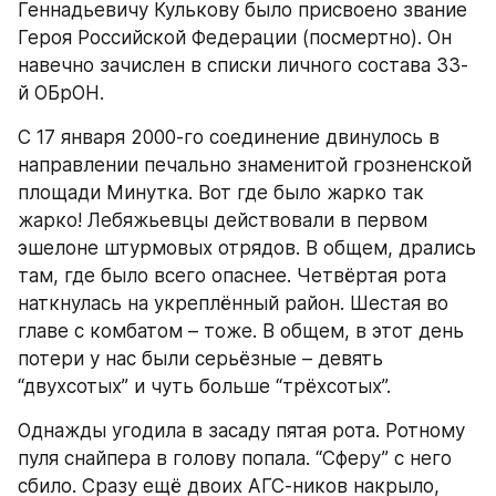
Геннадьевичу Кулькову было присвоено звание 
Героя Российской Федерации (посмертно). Он 
навечно зачислен в списки личного состава 33-
й ОБрОН.
С 17 января 2000-го соединение двинулось в 
направлении печально знаменитой грозненской 
площади Минутка. Вот где было жарко так 
жарко! Лебяжьевцы действовали в первом 
эшелоне штурмовых отрядов. В общем, дрались 
там, где было всего опаснее. Четвёртая рота 
наткнулась на укреплённый район. Шестая во 
главе с комбатом – тоже. В общем, в этот день 
потери у нас были серьёзные – девять 
“двухсотых” и чуть больше “трёхсотых”.
Однажды угодила в засаду пятая рота. Ротному 
пуля снайпера в голову попала. “Сферу” с него 
сбило. Сразу ещё двоих АГС-ников накрыло, 