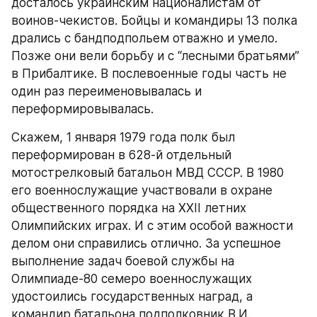
досталось украинским националистам от 
воинов-чекистов. Бойцы и командиры 13 полка 
дрались с бандподпольем отважно и умело. 
Позже они вели борьбу и с “лесными братьями” 
в Прибалтике. В послевоенные годы часть не 
один раз переименовывалась и 
переформировывалась.
Скажем, 1 января 1979 года полк был 
переформирован в 628-й отдельный 
мотострелковый батальон МВД СССР. В 1980 
его военнослужащие участвовали в охране 
общественного порядка на ХХII летних 
Олимпийских играх. И с этим особой важности 
делом они справились отлично. За успешное 
выполнение задач боевой службы на 
Олимпиаде-80 семеро военнослужащих 
удостоились государственных наград, а 
командир батальона подполковник В.И. 