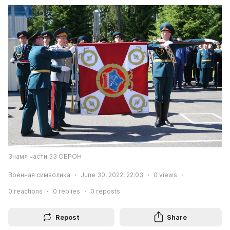
Знамя части 33 ОБРОН
Военная символика
June 30, 2022, 22:03
0
views
0
reactions
0
replies
0
reposts
Repost
Share