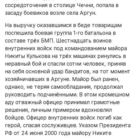
сосредоточения в столице Чечни, попала в 
засаду боевиков возле села Аргун.
На выручку оказавшимся в беде товарищам 
поспешила боевая группа 1-го батальона в 
составе трёх БМП. Шестнадцать воинов 
внутренних войск под командованием майора 
Никиты Кулькова на трёх машинах ринулись в 
неравный бой и спасли сотни человек, приняв 
на себя основной удар бандитов, на тот момент 
хозяйничавших в Аргуне. Майор был ранен, 
однако, не теряя самообладания, продолжал 
руководить подчинёнными. В этом кромешном 
аду отважный офицер принимал грамотные 
решения, личным примером вдохновлял 
бойцов. Офицер внутренних войск погиб как 
герой, спасая сослуживцев. Указом Президента 
РФ от 24 июня 2000 года майору Никите 