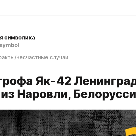
я символика
symbol
ракты/несчастные случаи
трофа Як-42 Ленингра
лиз Наровли, Белорусс