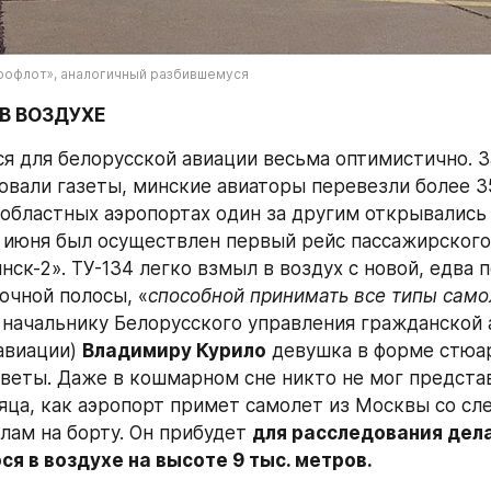
рофлот», аналогичный разбившемуся
В ВОЗДУХЕ
ся для белорусской авиации весьма оптимистично. За
овали газеты, минские авиаторы перевезли более 35
 областных аэропортах один за другим открывались 
 июня был осуществлен первый рейс пассажирского 
ск-2». ТУ-134 легко взмыл в воздух с новой, едва 
очной полосы, «
способной принимать все типы само
 начальнику Белорусского управления гражданской а
авиации) 
Владимиру Курило
 девушка в форме стюа
веты. Даже в кошмарном сне никто не мог представи
яца, как аэропорт примет самолет из Москвы со сле
ам на борту. Он прибудет 
для расследования дела 
я в воздухе на высоте 9 тыс. метров.