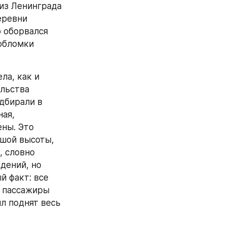
из Ленинграда 
ревни 
 оборвался 
обломки 
а, как и 
льства 
дбирали в 
ая, 
ны. Это 
шой высоты, 
 словно 
ений, но 
 факт: все 
 пассажиры 
л поднят весь 