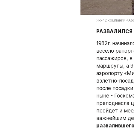
Як-42 компании «Аэ
РАЗВАЛИЛСЯ 
1982г. начинал
весело рапорт
пассажиров, в
маршруты, а 9
аэропорту «Мин
взлетно-посад
после посадки
ныне - Госком
преподнесла ц
пройдет и мес
важнейшим дел
развалившегос