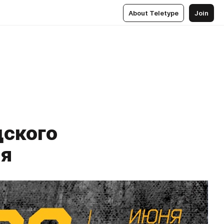
About Teletype
Join
дского
ия