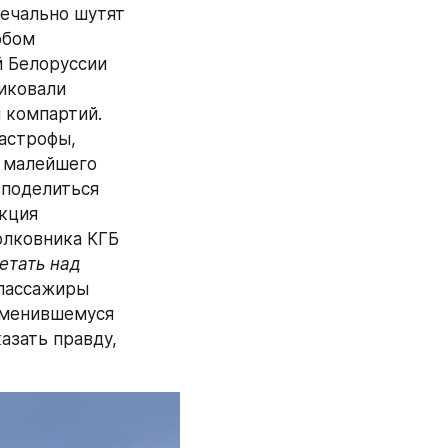
ечально шутят 
бом 
 Белоруссии 
иковали 
компартий. 
астрофы, 
 малейшего 
 поделиться 
кция 
руководства, а в приемной гендиректора «Белавиа», в прошлом полковника КГБ 
тать над 
 пассажиры 
менившемуся 
зать правду, 