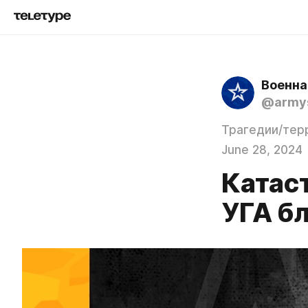
Военна
@army
Трагедии/тер
June 28, 2024
Катас
УГА б