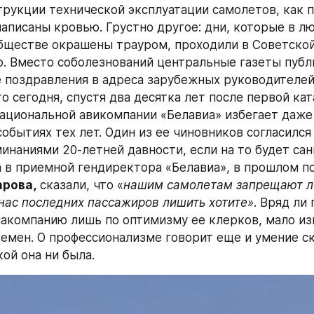
трукции технической эксплуатации самолетов, как п
написаны кровью. Грустно другое: дни, которые в лю
ществе окрашены трауром, проходили в Советской
о. Вместо соболезнований центральные газеты публ
поздравления в адреса зарубежных руководителей 
то сегодня, спустя два десятка лет после первой кат
ациональной авикомпании «Белавиа» избегает даже
обытиях тех лет. Один из ее чиновников согласился
инаниями 20-летней давности, если на то будет сан
арова,
 сказали, что «
нашим самолетам запрещают ле
 нас последних пассажиров лишить хотите»
. Вряд ли
акомпанию лишь по оптимизму ее клерков, мало из
ремен. О профессионализме говорит еще и умение ска
ой она ни была.