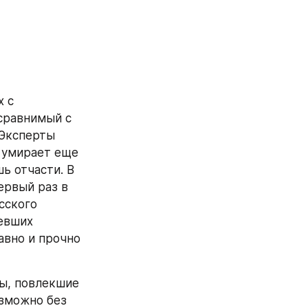
 с 
сравнимый с 
Эксперты 
 умирает еще 
ь отчасти. В 
рвый раз в 
сского 
евших 
вно и прочно 
ы, повлекшие 
зможно без 