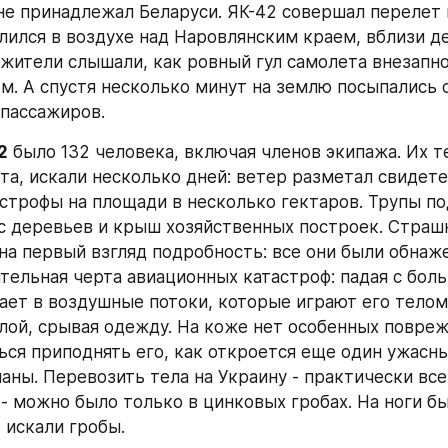
не принадлежал Беларуси. ЯК-42 совершал перелет 
алился в воздухе над Наровлянским краем, вблизи де
 жители слышали, как ровный гул самолета внезапно
м. А спустя несколько минут на землю посыпались 
 пассажиров.
2
 было 132 человека, включая членов экипажа. Их тел
та, искали несколько дней: ветер разметал свидете
строфы на площади в несколько гектаров. Трупы по
 с деревьев и крыш хозяйственных построек. Страшн
на первый взгляд подробность: все они были обнаже
ительная черта авиационных катастроф: падая с боль
ает в воздушные потоки, которые играют его телом,
лой, срывая одежду. На коже нет особенных поврежд
ься приподнять его, как откроется еще один ужасный
аны. Перевозить тела на Украину - практически все
 - можно было только в цинковых гробах. На ноги бы
 искали гробы.