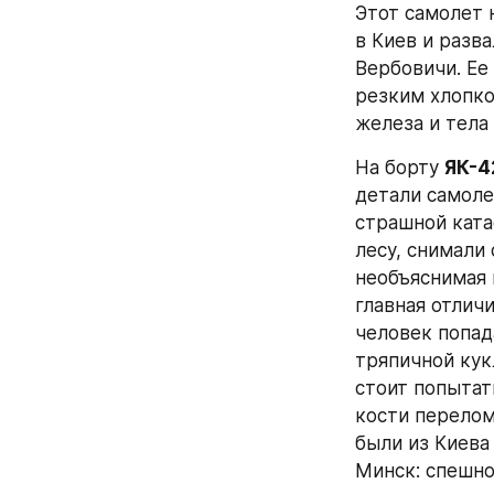
Этот самолет 
в Киев и разв
Вербовичи. Ее
резким хлопко
железа и тела
На борту 
ЯК-4
детали самоле
страшной ката
лесу, снимали
необъяснимая 
главная отлич
человек попад
тряпичной кук
стоит попытат
кости перелом
были из Киева
Минск: спешно