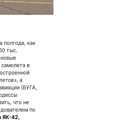
 полгода, как 
0 тыс. 
новые 
самолета в 
построенной 
летов»
, а 
виации (БУГА, 
рдессы 
ть, что не 
дователем по 
ЯК-42, 