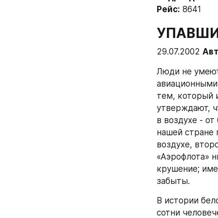
Рейс:
 8641
УПАВШИ
29.07.2002 
Ав
Люди не умеют
авиационными 
тем, который 
утверждают, ч
в воздухе - от
нашей стране 
воздухе, второ
«Аэрофлота» н
крушение; име
забыты.
В истории бел
сотни человеч