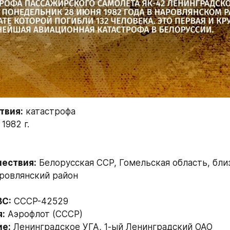
твия:
 катастрофа
1982 г.
ествия:
 Белорусская ССР, Гомельская область, близ 
ровлянский район
ВС:
 СССР-42529
:
 Аэрофлот (СССР)
е:
 Ленинградское УГА, 1-ый Ленинградский ОАО