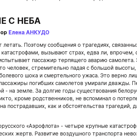
Е С НЕБА
тор
Елена АНКУДО
 летать. Поэтому сообщения о трагедиях, связанных
катастрофами, вызывают страх, едва ли, впрочем, 
испытывает пассажир терпящего аварию самолета. 
то человек, стремительно падая с большой высоты,
 болевого шока и смертельного ужаса. Это верно лиш
пассажиры погибших самолетов умирали дважды. Пе
й - на земле. За долгие годы существования белору
икто, кроме родственников, не вспоминал о потерп
на пострадавших, как и обстоятельства трагедий, да
орусского «Аэрофлота» - четыре крупные катастроф
еских жертв. Развитие воздушного транспорта нево