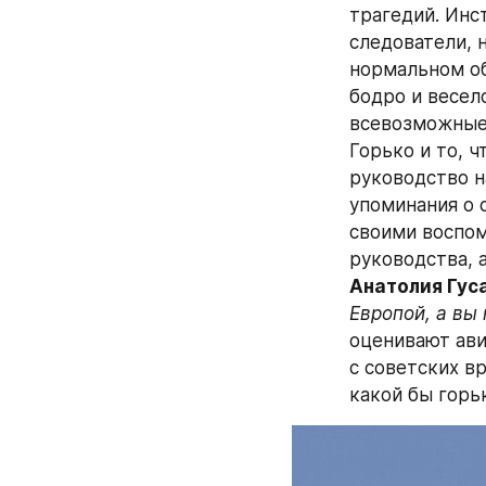
трагедий. Инс
следователи, 
нормальном об
бодро и весел
всевозможные 
Горько и то, ч
руководство н
упоминания о с
своими воспом
Анатолия Гус
Европой, а вы
оценивают ави
с советских в
какой бы горьк