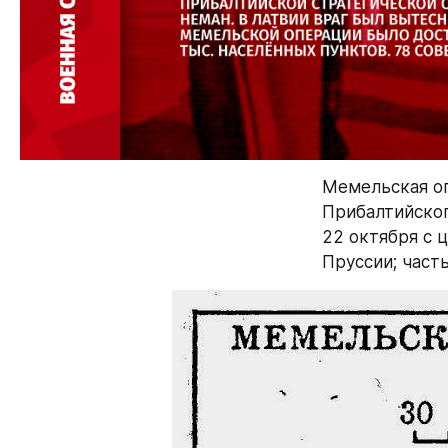
Мемельская опе
Прибалтийског
22 октября с 
Пруссии; част