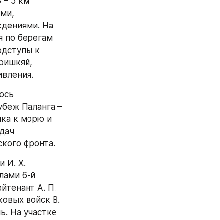
– 5 км 
ми, 
дениями. На 
 по берегам 
дступы к 
ришкяй, 
ивления.
сь 
беж Паланга – 
ка к морю и 
дач 
ского фронта.
И. Х. 
ами 6-й 
тенант А. П. 
овых войск В. 
. На участке 