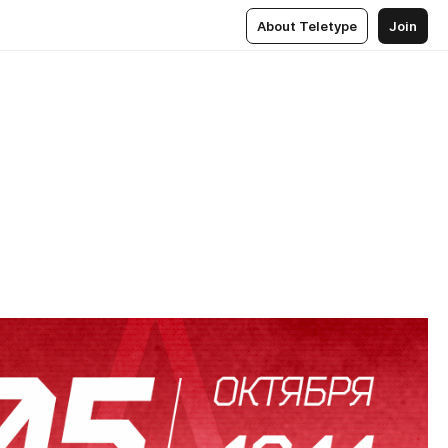
About Teletype
Join