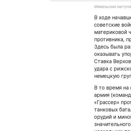
Мемельская наступат
В ходе начавш
советские вой
материковой ч
противника, п
Здесь была ра
оказывать упо
Ставка Верхов
удара с рижск
немецкую груп
В то время на
армия (команд
«Грассер» прот
танковых бата
орудий и мино
значительного