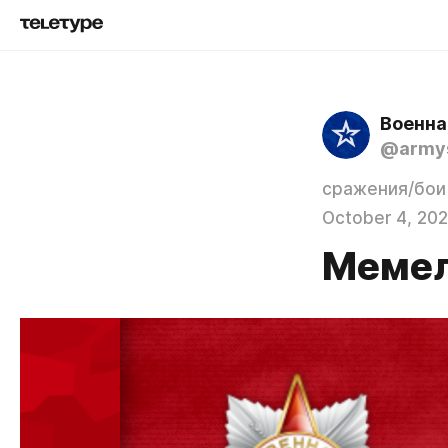
Военна
@army
сражения/бои
October 4, 20
Мемел