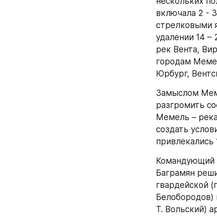
нескольких пол
включала 2 - 
стрелковыми я
удалении 14 – 
рек Вента, Ви
городам Мемел
Юрбург, Вентс
Замыслом Мем
разгромить со
Мемель – река
создать услови
привлекались 
Командующий в
Баграмян реши
гвардейской (г
Белобородов) 
Т. Вольский) 