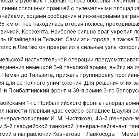
осах и рубежах. Главная полоса обороны глубиной 3 
3 линии сплошных траншей с пулеметными площадка
чейками, ходами сообщения и инженерными заграж
28 км от нее находилась вторая полоса, проходившая
рвичиай, Крожента. Наиболее сильно враг укрепил по
ь (Клайпеда) и Тильзит. Сами эти города, а также Т
пилс и Лиепаю он превратил в сильные узлы сопрот
ельской наступательной операции предусматривало
единения немецкой 3-й танковой армии, выйти на ру
 Неман до Тильзита, прижать группировку противни
я для ее полного уничтожения. Для решения этих за
1-й Прибалтийский фронт и 39-я армия 3-го Белорус
ойсками 1-го Прибалтийского фронта генерал армии 
л нанести главный удар северо-западнее Шауляя сил
енерал-полковник И. М. Чистяков), 43-й (генерал-лей
и 5-й гвардейской танковой (генерал-лейтенант танк
армий в направлении Ковнатово – Лавкосоды – Мемель