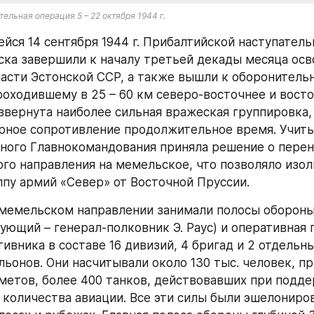
ельная операция 5 – 22 октября 1944 г.
ейся 14 сентября 1944 г. Прибалтийской наступатель
ска завершили к началу третьей декады месяца осв
асти Эстонской ССР, а также вышли к оборонительн
роходившему в 25 – 60 км северо-восточнее и восточ
звернута наиболее сильная вражеская группировка, 
рное сопротивление продолжительное время. Учитыв
ного Главнокомандования приняла решение о перено
ого направления на мемельское, что позволяло изол
пу армий «Север» от Восточной Пруссии.
 мемельском направлении занимали полосы обороны 
ующий – генерал-полковник Э. Раус) и оперативная г
ивника в составе 16 дивизий, 4 бригад и 2 отдельн
льонов. Они насчитывали около 130 тыс. человек, пр
метов, более 400 танков, действовавших при подде
 количества авиации. Все эти силы были эшелониров