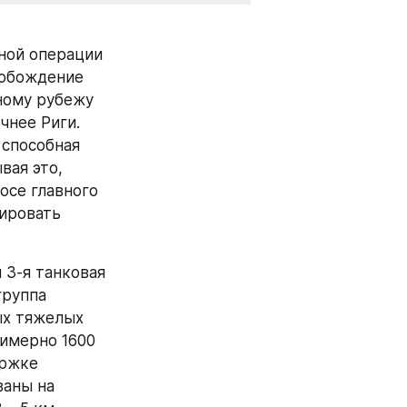
ной операции 
обождение 
ому рубежу 
нее Риги. 
способная 
ая это, 
се главного 
ировать 
3-я танковая 
руппа 
ых тяжелых 
имерно 1600 
ржке 
аны на 