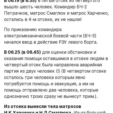
В 06.19 (в 6.35)
 в пятый отсек из четвертого 
вышло шесть человек. Командир БЧ-2 
Петрачков, матрос Смаглюк и матрос Харченко, 
остались в 4-м отсеке, их не нашли!
По приказанию командира 
электромеханической боевой части (БЧ-5) 
начался ввод в действие РЭУ левого борта.
В 06.25 (в 06.45)
 для оценки обстановки и 
оказания помощи оставшимся в отсеке людям в 
четвертый отсек была направлена аварийная 
партия из двух человек (!) (В четвертом отсеке 
осталось три человека которым явно 
потребуется помощь и эвакуация, а им на 
помощь отправлено два человека, которые 
однозначно троих сразу не вынесут прим.).
Из отсека вынесли тела матросов 
И.К.Харченко и Н.Л.Смаглюка.
 Из-за большой 