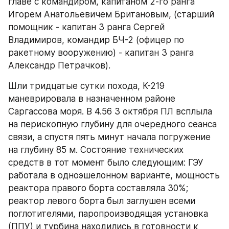
главе с командиром, капитаном 2-го ранга 
Игорем Анатольевичем Британовым, (старший 
помощник - капитан 3 ранга Сергей 
Владимиров, командир БЧ-2 (офицер по 
ракетному вооружению) - капитан 3 ранга 
Александр Петрачков).
Шли тридцатые сутки похода, К-219 
маневрировала в назначенном районе 
Саргассова моря. В 4.56 3 октября ПЛ всплыла 
на перископную глубину для очередного сеанса 
связи, а спустя пять минут начала погружение 
на глубину 85 м. Состояние технических 
средств в тот момент было следующим: ГЭУ 
работала в одноэшелонном варианте, мощность 
реактора правого борта составляла 30%; 
реактор левого борта был заглушен всеми 
поглотителями, паропроизводящая установка 
(ППУ) и турбина находились в готовности к 