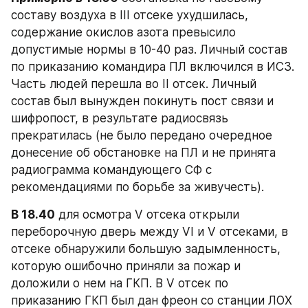
составу воздуха в III отсеке ухудшилась, 
содержание окислов азота превысило 
допустимые нормы в 10-40 раз. Личный состав 
по приказанию командира ПЛ включился в ИСЗ. 
Часть людей перешла во II отсек. Личный 
состав был вынужден покинуть пост связи и 
шифропост, в результате радиосвязь 
прекратилась (не было передано очередное 
донесение об обстановке на ПЛ и не принята 
радиограмма командующего СФ с 
рекомендациями по борьбе за живучесть).
В 18.40
 для осмотра V отсека открыли 
переборочную дверь между VI и V отсеками, в 
отсеке обнаружили большую задымленность, 
которую ошибочно приняли за пожар и 
доложили о нем на ГКП. В V отсек по 
приказанию ГКП был дан фреон со станции ЛОХ 