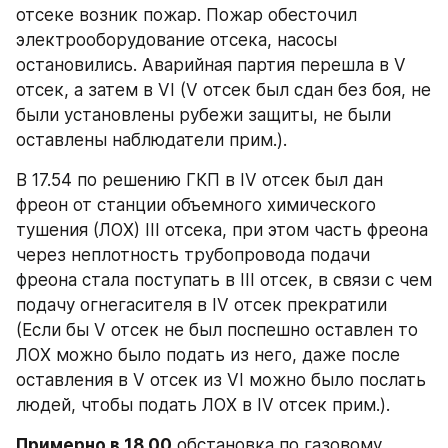
отсеке возник пожар. Пожар обесточил 
электрооборудование отсека, насосы 
остановились. Аварийная партия перешла в V 
отсек, а затем в VI (V отсек был сдан без боя, не 
были установлены рубежи защиты, не были 
оставлены наблюдатели прим.).
В 17.54 по решению ГКП в IV отсек был дан 
фреон от станции объемного химического 
тушения (ЛОХ) III отсека, при этом часть фреона 
через неплотность трубопровода подачи 
фреона стала поступать в III отсек, в связи с чем 
подачу огнегасителя в IV отсек прекратили 
(Если бы V отсек не был поспешно оставлен то 
ЛОХ можно было подать из него, даже после 
оставления в V отсек из VI можно было послать 
людей, чтобы подать ЛОХ в IV отсек прим.).
Примерно в 18.00
 обстановка по газовому 