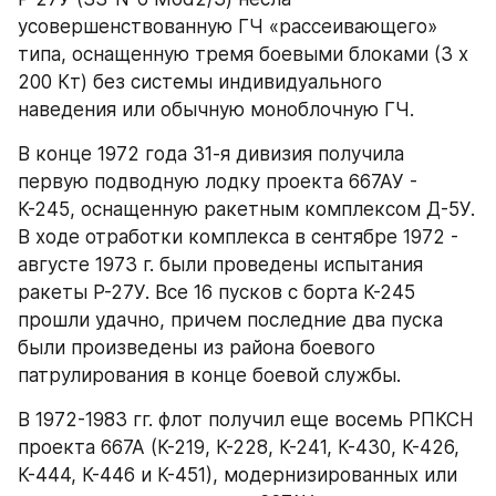
усовершенствованную ГЧ «рассеивающего» 
типа, оснащенную тремя боевыми блоками (3 х 
200 Кт) без системы индивидуального 
наведения или обычную моноблочную ГЧ.
В конце 1972 года 31-я дивизия получила 
первую подводную лодку проекта 667АУ - 
К-245, оснащенную ракетным комплексом Д-5У. 
В ходе отработки комплекса в сентябре 1972 - 
августе 1973 г. были проведены испытания 
ракеты Р-27У. Все 16 пусков с борта К-245 
прошли удачно, причем последние два пуска 
были произведены из района боевого 
патрулирования в конце боевой службы.
В 1972-1983 гг. флот получил еще восемь РПКСН 
проекта 667А (К-219, К-228, К-241, К-430, К-426, 
К-444, К-446 и К-451), модернизированных или 