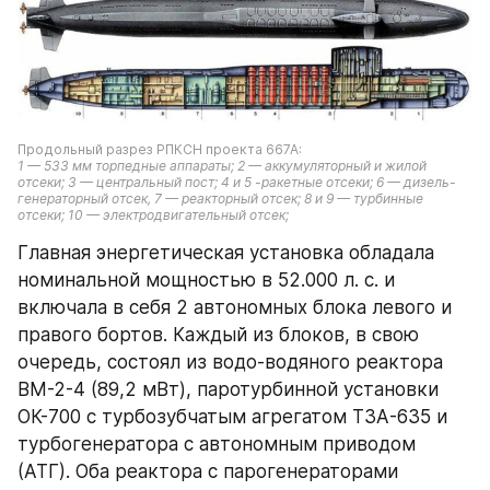
Продольный разрез РПКСН проекта 667А:
1 — 533 мм торпедные аппараты; 2 — аккумуляторный и жилой 
отсеки; 3 — центральный пост; 4 и 5 -ракетные отсеки; 6 — дизель-
генераторный отсек, 7 — реакторный отсек; 8 и 9 — турбинные 
отсеки; 10 — электродвигательный отсек;
Главная энергетическая установка обладала 
номинальной мощностью в 52.000 л. с. и 
включала в себя 2 автономных блока левого и 
правого бортов. Каждый из блоков, в свою 
очередь, состоял из водо-водяного реактора 
ВМ-2-4 (89,2 мВт), паротурбинной установки 
ОК-700 с турбозубчатым агрегатом ТЗА-635 и 
турбогенератора с автономным приводом 
(АТГ). Оба реактора с парогенераторами 