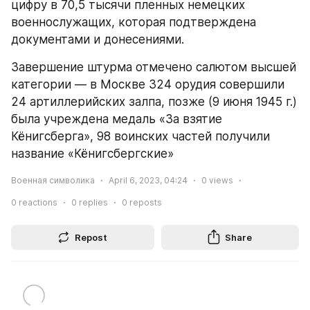
цифру в 70,5 тысячи пленных немецких 
военнослужащих, которая подтверждена 
документами и донесениями.
Завершение штурма отмечено салютом высшей 
категории — в Москве 324 орудия совершили 
24 артиллерийских залпа, позже (9 июня 1945 г.) 
была учреждена медаль «За взятие 
Кёнигсберга», 98 воинских частей получили 
название «Кёнигсбергские»
Военная символика
April 6, 2023, 04:24
0
views
0
reactions
0
replies
0
reposts
Repost
Share