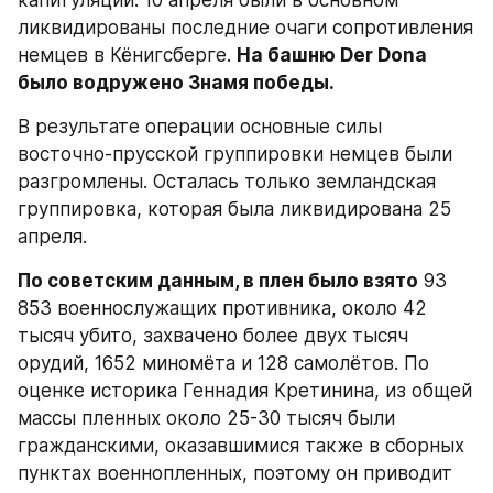
капитуляции. 10 апреля были в основном 
ликвидированы последние очаги сопротивления 
немцев в Кёнигсберге. 
На башню Der Dona 
было водружено Знамя победы.
В результате операции основные силы 
восточно-прусской группировки немцев были 
разгромлены. Осталась только земландская 
группировка, которая была ликвидирована 25 
апреля.
По советским данным, в плен было взято
 93 
853 военнослужащих противника, около 42 
тысяч убито, захвачено более двух тысяч 
орудий, 1652 миномёта и 128 самолётов. По 
оценке историка Геннадия Кретинина, из общей 
массы пленных около 25-30 тысяч были 
гражданскими, оказавшимися также в сборных 
пунктах военнопленных, поэтому он приводит 