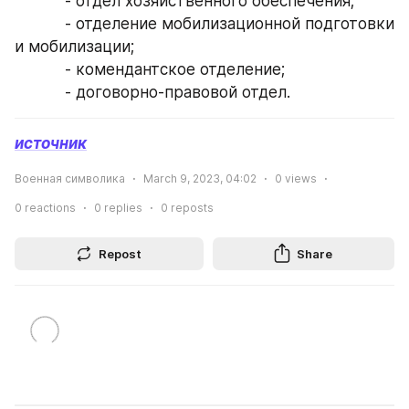
           - отдел хозяйственного обеспечения;
           - отделение мобилизационной подготовки 
и мобилизации;
           - комендантское отделение;
           - договорно-правовой отдел.
источник
Военная символика
March 9, 2023, 04:02
0
views
0
reactions
0
replies
0
reposts
Repost
Share