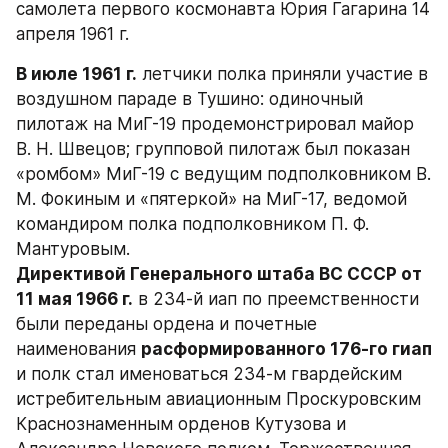
самолета первого космонавта Юрия Гагарина 14 
апреля 1961 г.
В июле 1961 г.
 летчики полка приняли участие в 
воздушном параде в Тушино: одиночный 
пилотаж на МиГ-19 продемонстрировал майор 
В. Н. Швецов; групповой пилотаж был показан 
«ромбом» МиГ-19 с ведущим подполковником В. 
М. Фокиным и «пятеркой» на МиГ-17, ведомой 
командиром полка подполковником П. Ф. 
Мантуровым.
Директивой Генерального штаба ВС СССР от 
11 мая 1966 г.
 в 234-й иап по преемственности 
были переданы ордена и почетные 
наименования 
расформированного 176-го гиап
и полк стал именоваться 234-м гвардей­ским 
истребительным авиационным Проскуровским 
Краснознаменным орденов Кутузова и 