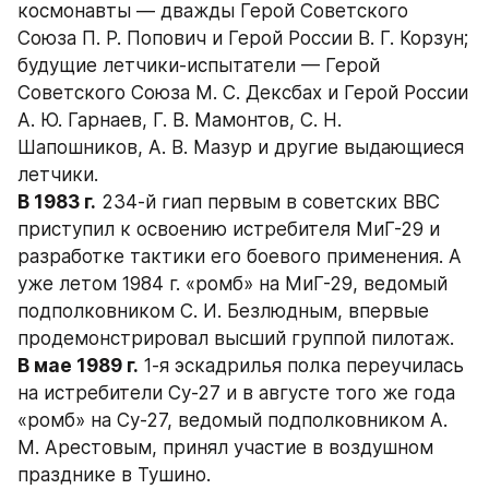
космонавты — дважды Герой Советского 
Союза П. Р. Попович и Герой России В. Г. Корзун; 
будущие летчики-испытатели — Герой 
Советского Союза М. С. Дексбах и Герой России 
А. Ю. Гарнаев, Г. В. Мамонтов, С. Н. 
Шапошников, А. В. Мазур и другие выдающиеся 
летчики.
В 1983 г.
 234-й гиап первым в советских ВВС 
приступил к освоению истребителя МиГ-29 и 
разработке тактики его боевого применения. А 
уже летом 1984 г. «ромб» на МиГ-29, ведомый 
подполковником С. И. Безлюдным, впервые 
продемонстрировал высший группой пилотаж.
В мае 1989 г.
 1-я эскадрилья полка переучилась 
на истребители Су-27 и в августе того же года 
«ромб» на Су-27, ведомый подполковником А. 
М. Арестовым, принял участие в воздушном 
празднике в Тушино.