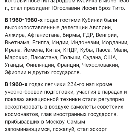
который посетил аэродром Кубинка в июне 1956 
г., стал президент Югославии Иосип Броз Тито.
В 1960-1980-х
 годах гостями Кубинки были 
высокопоставленные делегации Австрии, 
Алжира, Афганистана, Бирмы, ГДР, Венгрии, 
Вьетнама, Египта, Индии, Индонезии, Иордании, 
Ирана, Йемена, Китая, КНДР, Кубы, Лаоса, Мали, 
Марокко, Пакистана, Польши, Судана, США, 
Уганды, Финляндии, Франции, Чехословакии, 
Эфиопии и других государств.
В 1960-х
 годах летчики 234-го иап кроме 
учебно-боевой подготовки, участия в парадах и 
показах авиационной техники стали регулярно 
эскортировать в воздухе самолеты советских 
космонавтов, глав иностранных государств, 
прибывавших в Москву. Самым 
запоминающимся, пожалуй, стал эскорт 