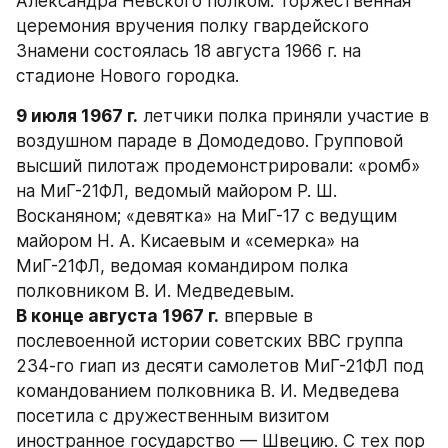
Александра Невского полком. Торжественная 
церемония вручения полку гвардейского 
Знамени состоялась 18 августа 1966 г. на 
стадионе Нового городка.
9 июля 1967 г.
 летчики полка приняли участие в 
воздушном параде в Домодедово. Групповой 
высший пилотаж продемонстрировали: «ромб» 
на МиГ-21ФЛ, ведомый майором Р. Ш. 
Восканяном; «девятка» на МиГ-17 с ведущим 
майором Н. А. Кисаевым и «семерка» на 
МиГ-21ФЛ, ведомая командиром полка 
полковником В. И. Медведевым.
В конце августа 1967 г.
 впервые в 
послевоенной истории советских ВВС группа 
234-го гиап из десяти самолетов МиГ-21ФЛ под 
командованием полковника В. И. Медведева 
посетила с дружественным визитом 
иностранное государство — Швецию. С тех пор 