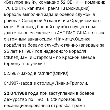
«Безупречный», командир 52 ОБНК — командир 
170 БрПЛК капитан 1 ранга Г.П.Ясницкий) 
корабль выполнил задачи боевой службы в 
районах Северной Атлантики и Средиземного 
моря. В период боевой службы осуществлял 
длительное слежение за АУГ ВМС США во главе 
с атомным авианосцем «Нимитц».Оценка 
корабля за боевую службу-отлично (впервые за 
25 лет на 1987 год надводного корабля 
СФ.Кэп,Зам. и Старпом - по Красной звезде 
(ордену) получили!)
02.1987-Заход в г.Сплит(СФРЮ)
04.1987-заход в столицу Ливии-Триполи.
22.04.1988 года
 при заступлении в боевое 
дежурство по ПВО ГБ СФ произошла 
несанкционированная стрельба тремя 