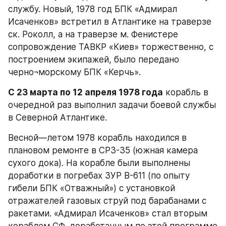
службу. Новый, 1978 год БПК «Адмирал 
Исаченков» встретил в Атлантике на траверзе 
ск. Роколл, а на траверзе м. Фенистере 
сопровождение ТАВКР «Киев» торжественно, с 
построением экипажей, было передано 
черно¬морскому БПК «Керчь».
С 23 марта по 12 апреля 1978 года
 корабль в 
очередной раз выполнил задачи боевой службы 
в Северной Атлантике.
Весной—летом 1978 корабль находился в 
плановом ремонте в СРЗ-35 (южная камера 
сухого дока). На корабле были выполнены 
доработки в погребах ЗУР В-611 (по опыту 
гибели БПК «Отважный») с установкой 
отражателей газовых струй под барабанами с 
ракетами. «Адмирал Исаченков» стал вторым 
кораблем СФ, доработанным по этой программе 