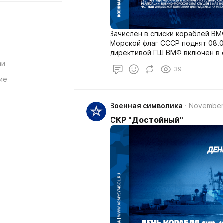
Зачислен в списки кораблей ВМ
Морской флаг СССР поднят 08.07
директивой ГШ ВМФ включен в с
прибыл к месту постоянного ба
аи
39
24 октября 1972 года принял уч
ие
«Ладога») по поиску ПЛ против
Восточной Атлантике совместн
«Бывалый».
Военная символика
November
СКР "Достойный"