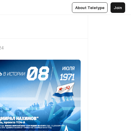
About Teletype
Join
24