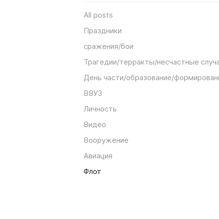
All posts
Праздники
сражения/бои
Трагедии/терракты/несчастные случ
День части/образование/формирован
ВВУЗ
Личность
Видео
Вооружение
Авиация
Флот