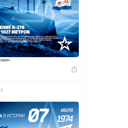
еевич
23