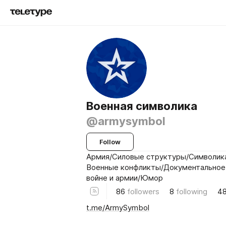
Военная символика
@armysymbol
Follow
Армия/Силовые структуры/Символика
Военные конфликты/Документальное
войне и армии/Юмор
86
followers
8
following
4
t.me/ArmySymbol