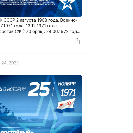
Ф СССР 2 августа 1968 года. Военно-
.1971 года. 13.12.1971 года
остав СФ (170 брпк). 24.06.1972 года
зирования — г.Североморск. С 19 по
астие в учениях КСФ («Дуэт» и
ника в Норвежском море и Северо-
о с БПК «Севастополь» и ЭМ
 24, 2023