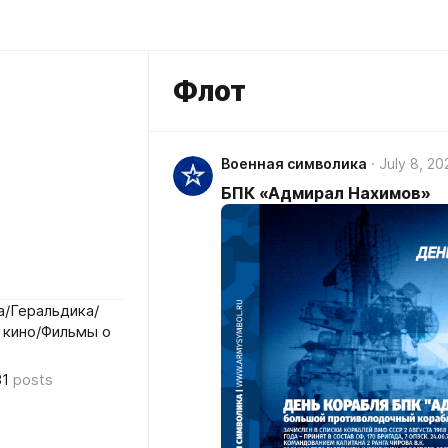
Флот
Военная символика
July 8, 20
БПК «Адмирал Нахимов»
/Геральдика/
 кино/Фильмы о
81
posts