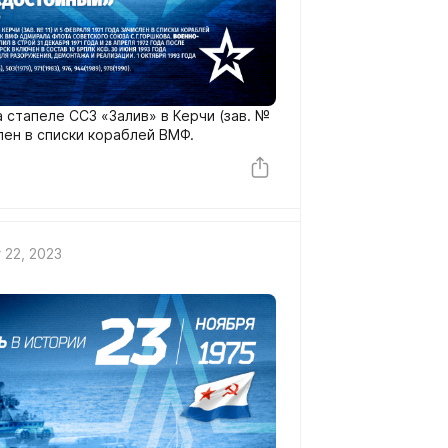
а стапеле ССЗ «Залив» в Керчи (зав. №
слен в списки кораблей ВМФ.
 22, 2023