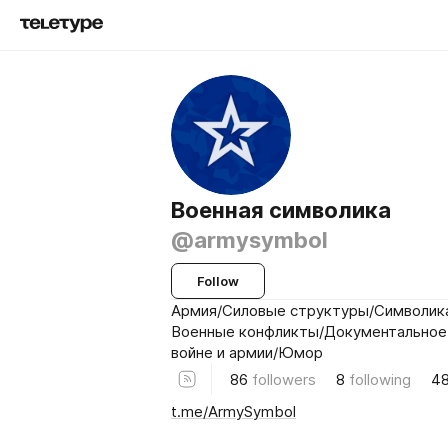
Военная символика
@armysymbol
Follow
Армия/Силовые структуры/Символика
Военные конфликты/Документальное
войне и армии/Юмор
86
followers
8
following
4
t.me/ArmySymbol