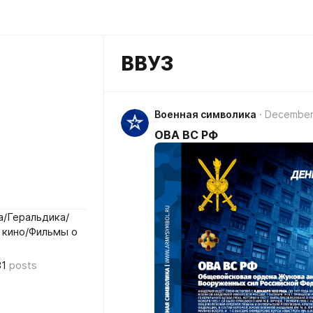
ВВУЗ
Военная символика
December
ОВА ВС РФ
/Геральдика/
 кино/Фильмы о
81
posts