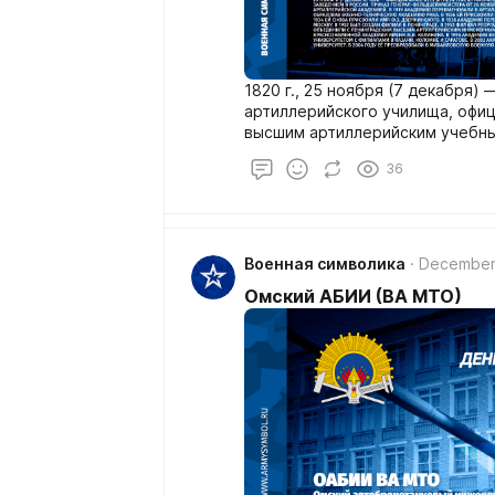
1820 г., 25 ноября (7 декабря)
артиллерийского училища, офи
высшим артиллерийским учебны
генерал-фельдцейхмейстера от 
36
отмечается День части.
Военная символика
December
Омский АБИИ (ВА МТО)