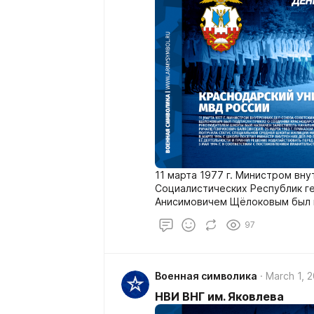
11 марта 1977 г. Министром вн
Социалистических Республик г
Анисимовичем Щёлоковым был п
Краснодарской школы усоверш
97
состава милиции. 31 марта рук
заместитель начальника отдел
крайисполкома, подполковник 
Балясинский. В короткое время
Военная символика
March 1, 
основу которого составили его
службе: Валентин Феодосиевич
НВИ ВНГ им. Яковлева
Александр Филиппович Степнов,