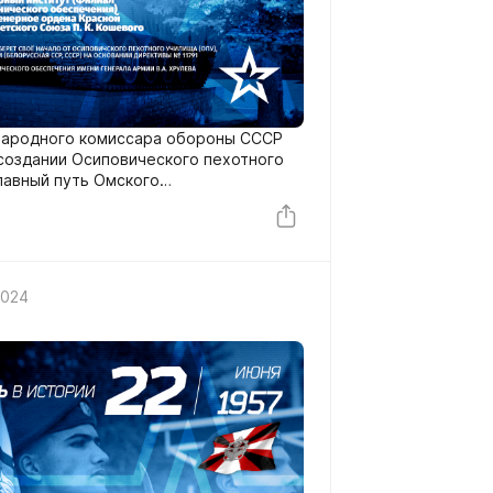
 народного комиссара обороны СССР
создании Осиповического пехотного
славный путь Омского
го института.
2024