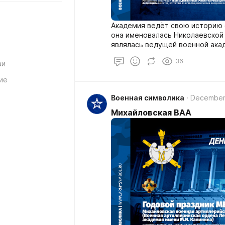
Академия ведёт свою историю с 
она именовалась Николаевской
являлась ведущей военной ака
36
аи
ие
Военная символика
December
Михайловская ВАА