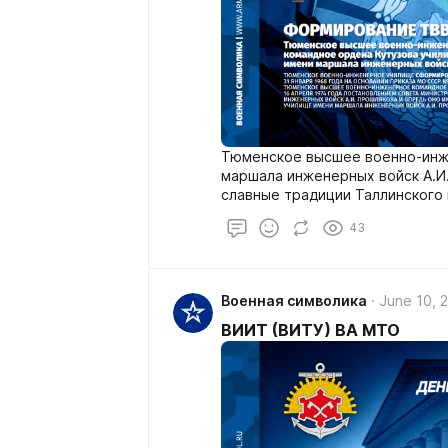
Тюменское высшее военно-инж
маршала инженерных войск А.И
славные традиции Таллинского
формирование которого началос
43
городке Тонди в Таллине – сто
состояло из двух батальонов. 
красноармейцами – участникам
Ленинграда и Ленинградской, П
Военная символика
June 10, 
Второй батальон был полност
Эстонской республики.
ВИИТ (ВИТУ) ВА МТО