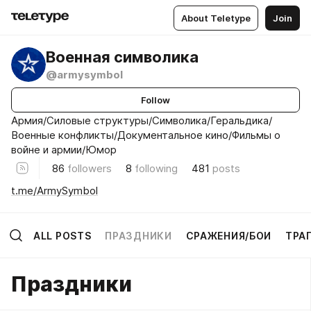
About Teletype
Join
Военная символика
@armysymbol
Follow
Армия/Силовые структуры/Символика/Геральдика/
Военные конфликты/Документальное кино/Фильмы о
войне и армии/Юмор
86
followers
8
following
481
posts
t.me/ArmySymbol
ALL POSTS
ПРАЗДНИКИ
СРАЖЕНИЯ/БОИ
ТРА
Праздники