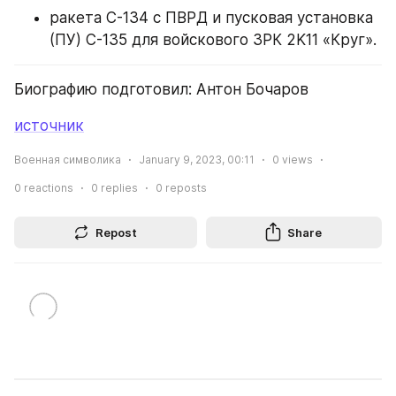
ракета С-134 с ПВРД и пусковая установка 
(ПУ) С-135 для войскового ЗРК 2K11 «Круг».
Биографию подготовил: Антон Бочаров
источник
Военная символика
January 9, 2023, 00:11
0
views
0
reactions
0
replies
0
reposts
Repost
Share