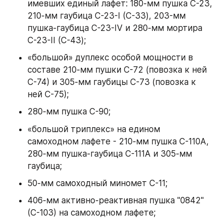
имевших единый лафет: 180-мм пушка С-23, 
210-мм гаубица С-23-I (С-33), 203-мм 
пушка-гаубица С-23-IV и 280-мм мортира 
C-23-II (С-43);
«большой» дуплекс особой мощности в 
составе 210-мм пушки С-72 (повозка к ней 
С-74) и 305-мм гаубицы С-73 (повозка к 
ней С-75);
280-мм пушка С-90;
«большой триплекс» на едином 
самоходном лафете - 210-мм пушка С-110А, 
280-мм пушка-гаубица С-111А и 305-мм 
гаубица;
50-мм самоходный миномет С-11;
406-мм активно-реактивная пушка "0842" 
(С-103) на самоходном лафете;