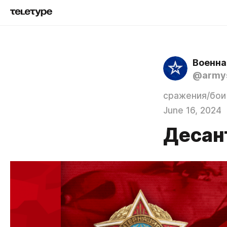
Военна
@army
сражения/бои
June 16, 2024
Десан