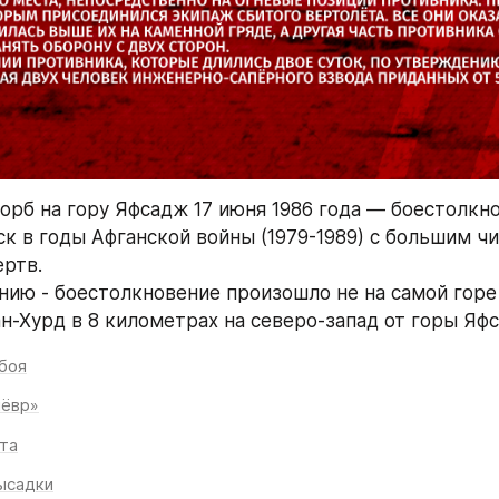
 орб на гору Яфсадж 17 июня 1986 года — боестолкно
ск в годы Афганской войны (1979-1989) с большим чи
ртв.
нию - боестолкновение произошло не на самой горе 
ан-Хурд в 8 километрах на северо-запад от горы Яф
боя
нёвр»
та
ысадки