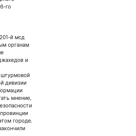
6-го 
01-й мсд 
ым органам 
е 
жахедов и 
-штурмовой 
й дивизии 
ормации 
ать мнение, 
езопасности 
провинции 
этом городе.
закончили 