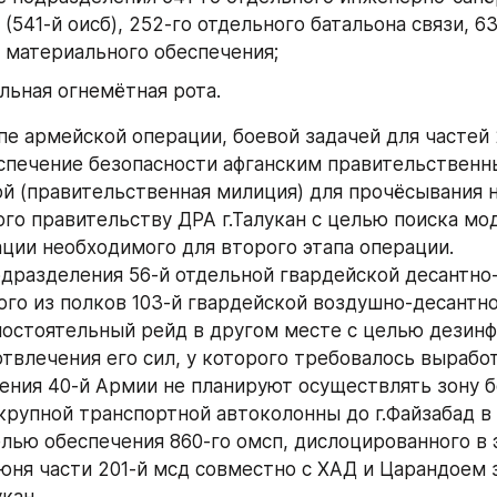
 (541-й оисб), 252-го отдельного батальона связи, 63
 материального обеспечения;
ельная огнемётная рота.
пе армейской операции, боевой задачей для частей 2
спечение безопасности афганским правительственн
й (правительственная милиция) для прочёсывания н
го правительству ДРА г.Талукан с целью поиска мод
ции необходимого для второго этапа операции.
одразделения 56-й отдельной гвардейской десантно
ого из полков 103-й гвардейской воздушно-десантно
остоятельный рейд в другом месте с целью дезинф
отвлечения его сил, у которого требовалось выработ
ения 40-й Армии не планируют осуществлять зону б
крупной транспортной автоколонны до г.Файзабад в 
елью обеспечения 860-го омсп, дислоцированного в 
июня части 201-й мсд совместно с ХАД и Царандоем 
укан.