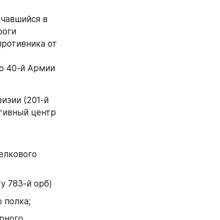
чавшийся в 
оги 
ротивника от 
 40-й Армии 
зии (201-й 
тивный центр 
елкового 
у 783-й орб)
 полка;
рного 