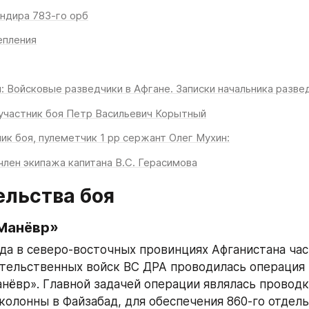
ндира 783-го орб
епления
: Войсковые разведчики в Афгане. Записки начальника разве
участник боя Петр Васильевич Корытный
ик боя, пулеметчик 1 рр сержант Олег Мухин:
член экипажа капитана В.С. Герасимова
ельства боя
Манёвр»
ода в северо-восточных провинциях Афганистана час
тельственных войск ВС ДРА проводилась операция 
нёвр». Главной задачей операции являлась проводк
колонны в Файзабад, для обеспечения 860-го отдель