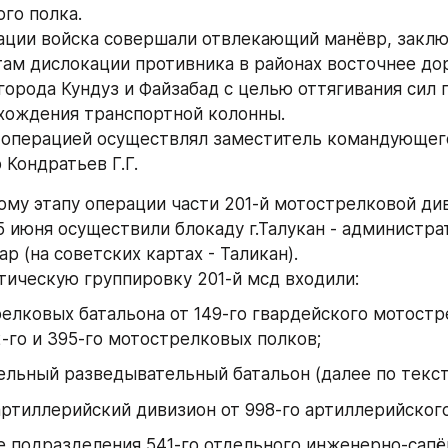
го полка.
ации войска совершали отвлекающий манёвр, заклю
там дислокации противника в районах восточнее дор
орода Кундуз и Файзабад с целью оттягивания сил п
хождения транспортной колонны.
операцией осуществлял заместитель командующего
 Кондратьев Г.Г.
ому этапу операции части 201-й мотострелковой диви
15 июня осуществили блокаду г.Талукан - администра
р (на советских картах - Таликан).
тическую группировку 201-й мсд входили:
елковых батальона от 149-го гвардейского мотостр
2-го и 395-го мотострелковых полков;
ельный разведывательный батальон (далее по текст
ртиллерийский дивизион от 998-го артиллерийского
 подразделения 541-го отдельного инженерно-сапё