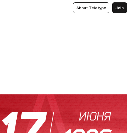
About Teletype
Join