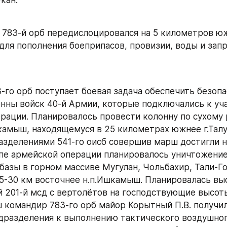
 783-й орб передислоцировался на 5 километров юж
 для пополнения боеприпасов, провизии, воды и запр
-го орб поступает боевая задача обеспечить безопа
нны войск 40-й Армии, которые подключались к уча
рации. Планировалось провести колонну по сухому р
камыш, находящемуся в 25 километрах южнее г.Талук
азделениями 541-го оисб совершив марш достигли 
пе армейской операции планировалось уничтожение
базы в горном массиве Мугулан, Чольбахир, Тали-Го
25-30 км восточнее н.п.Ишкамыш. Планировалась выс
 201-й мсд с вертолётов на господствующие высот
 командир 783-го орб майор Корытный П.В. получил 
дразделения к выполнению тактического воздушног