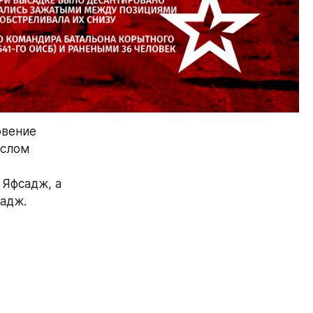
вение 
слом 
Яфсадж, а 
садж.