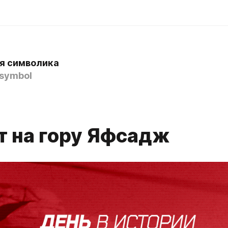
я символика
symbol
т на гору Яфсадж