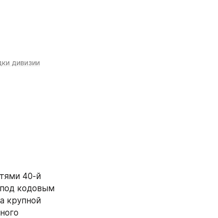
дки дивизии
тями 40-й 
под кодовым 
а крупной 
ного 