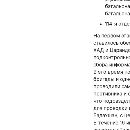
батальона
батальона
114-я отд
На первом эта
ставилось обе
ХАД и Царандо
подконтрольно
сбора информа
В это время п
бригады и одн
проводили сам
противника и 
что подраздел
для проводки 
Бадахшан, с ц
В течение 16 
зачистку г.Тал