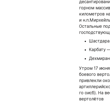
десантирования
горном массив
километров на
и н.п.Мирхейль
Остальные под
господствующ
Шастдара 
Карбату —
Дехмиран 
Утром 17 июня
боевого вертол
привлекли око
артиллерийско
го оисб). На 
вертолётов