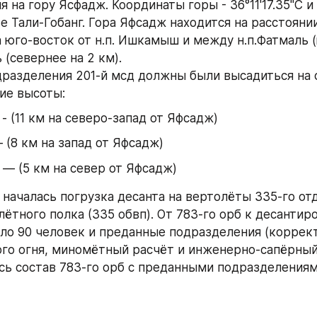
 на гору Ясфадж. Координаты горы - 36°11'17.35"С и 6
е Тали-Гобанг. Гора Яфсадж находится на расстоянии
 юго-восток от н.п. Ишкамыш и между н.п.Фатмаль (
 (севернее на 2 км).
разделения 201-й мсд должны были высадиться на с
ие высоты:
- (11 км на северо-запад от Яфсадж)
 (8 км на запад от Яфсадж)
— (5 км на север от Яфсадж)
 началась погрузка десанта на вертолёты 335-го отд
ётного полка (335 обвп). От 783-го орб к десантир
ло 90 человек и преданные подразделения (коррек
го огня, миномётный расчёт и инженерно-сапёрный 
весь состав 783-го орб с преданными подразделениям