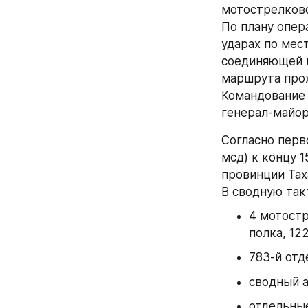
мотострелково
По плану опер
ударах по мес
соединяющей г
маршрута про
Командование 
генерал-майор
Согласно перв
мсд) к концу 
провинции Таха
В сводную так
4 мотостр
полка, 12
783-й отд
сводный а
отдельные