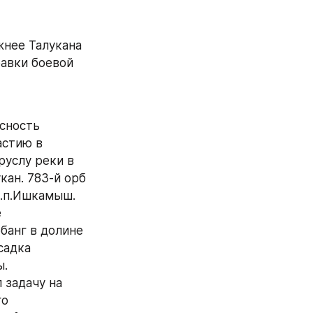
нее Талукана 
авки боевой 
сность 
стию в 
услу реки в 
ан. 783-й орб 
н.п.Ишкамыш.
 
банг в долине 
адка 
ы.
задачу на 
о 