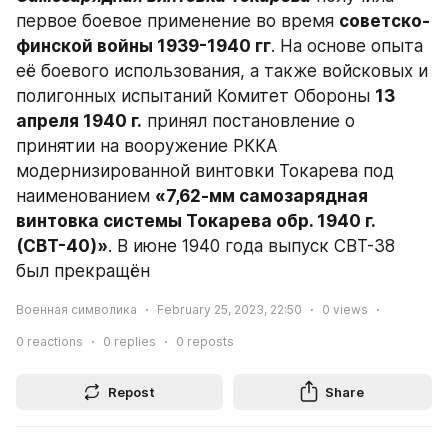
первое боевое применение во время 
советско-
финской войны 1939-1940 гг
. На основе опыта 
её боевого использования, а также войсковых и 
полигонных испытаний Комитет Обороны 
13 
апреля 1940 г.
 принял постановление о 
принятии на вооружение РККА 
модернизированной винтовки Токарева под 
наименованием 
«7,62-мм самозарядная 
винтовка системы Токарева обр. 1940 г. 
(СВТ-40)»
. В июне 1940 года выпуск СВТ-38 
был прекращён
Военная символика
February 25, 2023, 22:50
0
views
0
reactions
0
replies
0
reposts
Repost
Share