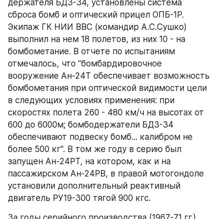
держателя БДЗ-34, установлены система 
сброса бомб и оптический прицел ОПБ-1Р. 
Экипаж ГК НИИ ВВС (командир А.С.Сушко) 
выполнил на нем 18 полетов, из них 10 - на 
бомбометание. В отчете по испытаниям 
отмечалось, что "бомбардировочное 
вооружение Ан-24Т обеспечивает возможность 
бомбометания при оптической видимости цели 
в следующих условиях применения: при 
скоростях полета 260 - 480 км/ч на высотах от 
600 до 6000м; бомбодержатели БДЗ-34 
обеспечивают подвеску бомб... калибром не 
более 500 кг". В том же году в серию был 
запущен Ан-24РТ, на котором, как и на 
пассажирском Ан-24РВ, в правой мотогондоле 
установили дополнительный реактивный 
двигатель РУ19-300 тягой 900 кгс.
За годы серийного производства (1967-71 гг.) 