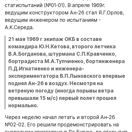
статиспытаний (№01-01). В апреле 1969г. 
ведущим конструктором Ан-26 стал Я.Г.Орлов, 
ведущим инженером по испытаниям - 
А.К.Середа.
21 мая 1969 г экипаж ОКБ в составе 
командира Ю.Н.Кетова, второго летчика 
В.А.Богданова, штурмана С.П.Кравченко, 
бортрадиста М.А.Тупчиенко, бортинженера 
П.Д.Игнатиенко и инженера-
экспериментатора В.П.Лыновского впервые 
поднял Ан-26 в воздух. Несмотря на 
ветреную погоду (иногда порывы ветра 
превышали 15 м/с) первый полет прошел 
нормально.
Через неделю начал летать и второй Ан-26 
№02-02. Его решили продемонстрировать на 
очередном авиасалоне в Ле Бурже, до открытия 