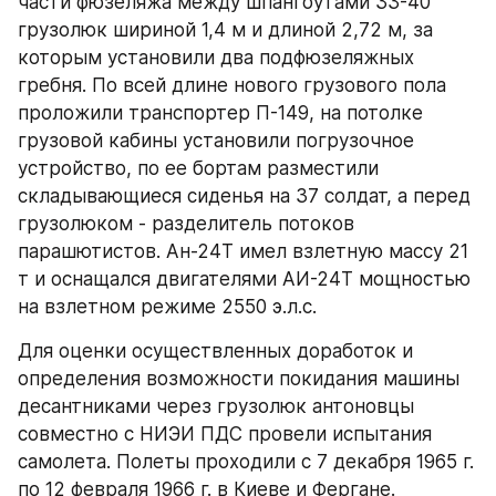
части фюзеляжа между шпангоутами 33-40 
грузолюк шириной 1,4 м и длиной 2,72 м, за 
которым установили два подфюзеляжных 
гребня. По всей длине нового грузового пола 
проложили транспортер П-149, на потолке 
грузовой кабины установили погрузочное 
устройство, по ее бортам разместили 
складывающиеся сиденья на 37 солдат, а перед 
грузолюком - разделитель потоков 
парашютистов. Ан-24Т имел взлетную массу 21 
т и оснащался двигателями АИ-24Т мощностью 
на взлетном режиме 2550 э.л.с.
Для оценки осуществленных доработок и 
определения возможности покидания машины 
десантниками через грузолюк антоновцы 
совместно с НИЭИ ПДС провели испытания 
самолета. Полеты проходили с 7 декабря 1965 г. 
по 12 февраля 1966 г. в Киеве и Фергане. 