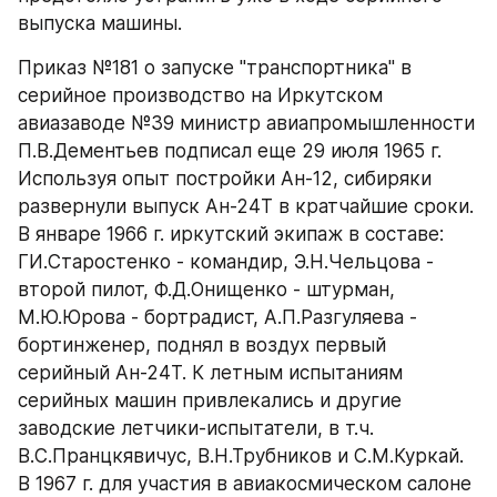
выпуска машины.
Приказ №181 о запуске "транспортника" в 
серийное производство на Иркутском 
авиазаводе №39 министр авиапромышленности 
П.В.Дементьев подписал еще 29 июля 1965 г. 
Используя опыт постройки Ан-12, сибиряки 
развернули выпуск Ан-24Т в кратчайшие сроки. 
В январе 1966 г. иркутский экипаж в составе: 
ГИ.Старостенко - командир, Э.Н.Чельцова - 
второй пилот, Ф.Д.Онищенко - штурман, 
М.Ю.Юрова - бортрадист, А.П.Разгуляева - 
бортинженер, поднял в воздух первый 
серийный Ан-24Т. К летным испытаниям 
серийных машин привлекались и другие 
заводские летчики-испытатели, в т.ч. 
В.С.Пранцкявичус, В.Н.Трубников и С.М.Куркай. 
В 1967 г. для участия в авиакосмическом салоне 