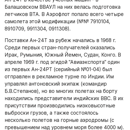
Балашовском ВВАУЛ на них велась подготовка 
летчиков ВТА. В Аэрофлот попало всего четыре 
самолета этой модификации (№№ 7910104, 
8910709, 9911304, 0911308).
Поставки Ан-24Т за рубеж начались в 1968 г. 
Среди первых стран-получателей оказались 
Ирак, Румыния, Южный Йемен, Судан, Конго. В 
апреле 1969 г. под эгидой "Авиаэкспорта" один 
из первых Ан-24РТ (серийный №01-04) был 
отправлен в рекламное турне по Индии. Им 
управлял антоновский экипаж (командир 
Б.В.Степанов), но во многих полетах на борту 
находились представители индийских ВВС. В их 
присутствии производились низковысотные 
выброски грузов, а также состоялось 
несколько полетов на горные аэродромы (с 
превышением над уровнем моря более 4000 м). 