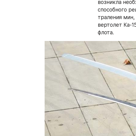
возникла необ
способного ре
траления мин,
вертолет Ка-1
флота.