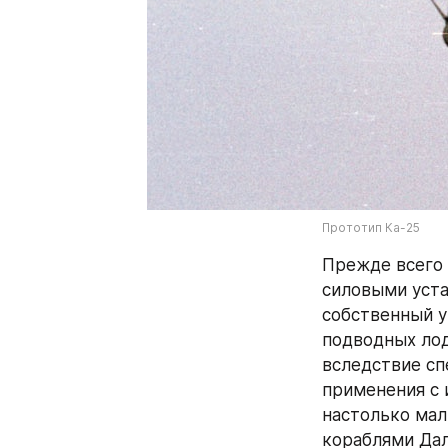
Прототип Ка-25
Прежде всего 
силовыми уста
собственный у
подводных лод
вследствие сп
применения с 
настолько мал
кораблями Дал