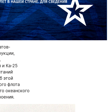
атов-
укции, 
 
и Ка-25 
таний 
 этой 
го флота 
о океанского 
роения.