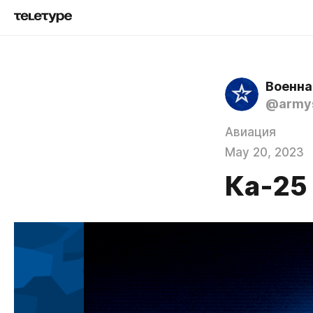
Военна
@army
Авиация
May 20, 2023
Ка-25