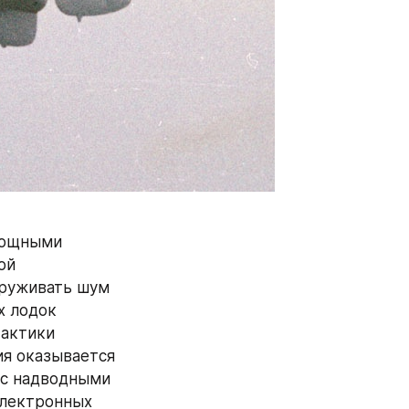
мощными 
й 
руживать шум 
 лодок 
актики 
я оказывается 
 с надводными 
лектронных 