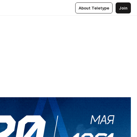
About Teletype
Join