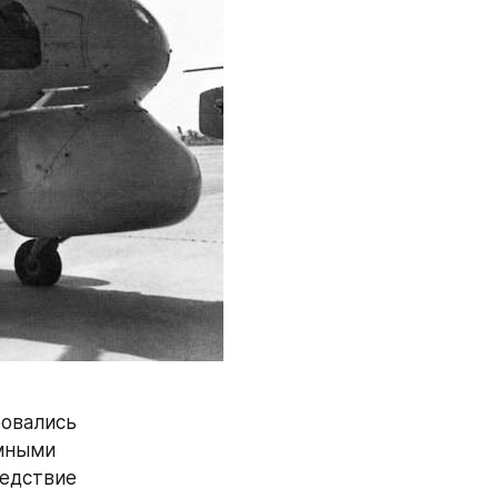
овались 
мными 
едствие 