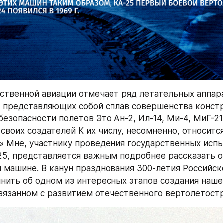
ственной авиации отмечает ряд летательных аппар
 представляющих собой сплав совершенства констр
езопасности полетов Это Ан-2, Ил-14, Ми-4, МиГ-21,
воих создателей К их числу, несомненно, относится 
 Мне, участнику проведения государственных испы
25, представляется важным подробнее рассказать об
 машине. В канун празднования 300-летия Российско
нить об одном из интересных этапов создания нашег
связанном с развитием отечественного вертолетост