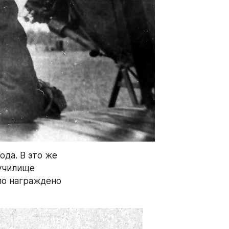
да. В это же 
училище 
о награждено 