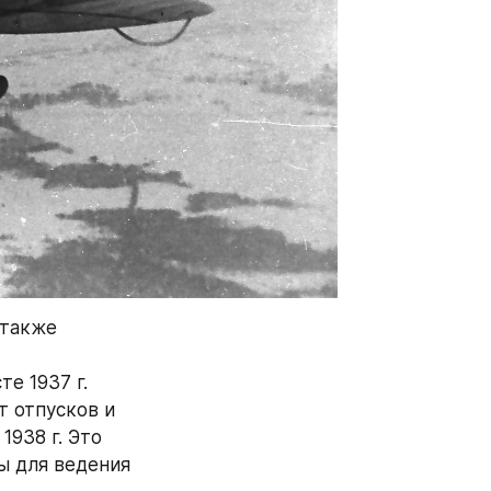
также 
е 1937 г. 
 отпусков и 
938 г. Это 
 для ведения 