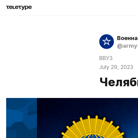
Военна
@army
ВВУЗ
July 29, 2023
Челяб