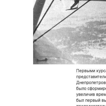
Первыми курса
представители
Днепропетровск
было сформиро
увеличив время
был первый вы