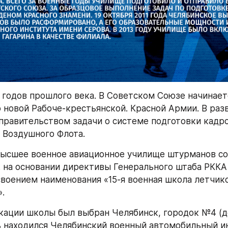
 годов прошлого века. В Советском Союзе начинаетс
 новой Рабоче-крестьянской. Красной Армии. В разв
правительством задачи о системе подготовки кадр
 Воздушного Флота.
ысшее военное авиационное училище штурманов соз
г. на основании директивы Генерального штаба РККА 
рисвоением наименования «15-я военная школа летчик
.
ации школы был выбран Челябинск, городок №4 (до
 находился Челябинский военный автомобильный ин