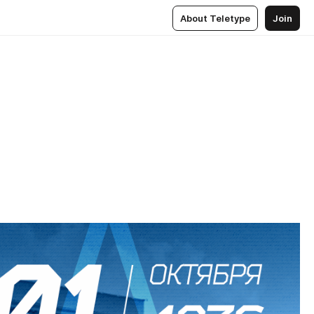
About Teletype
Join