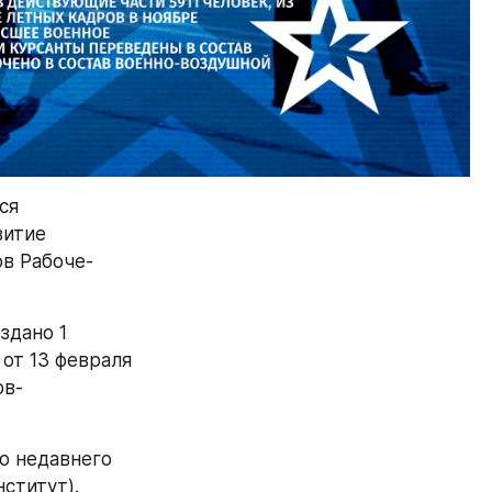
я 
итие 
ов Рабоче-
дано 1 
от 13 февраля 
ов-
 недавнего 
ститут).