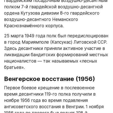
гвардейским посадочным воздушно-десантным 
полком 7-й гвардейской воздушно-десантной 
ордена Кутузова дивизии 8-го гвардейского 
воздушно-десантного Неманского 
Краснознамённого корпуса.​
25 марта 1949 года полк был передислоцирован 
в город Мариямполе (Капсукас) Литовской ССР. 
Здесь десантники приняли активное участие в 
ликвидации бандитских формирований местных 
националистов — так называемых «лесных 
братьев».​
Венгерское восстание (1956)
Первое боевое крещение в послевоенное 
время десантники 119-го полка получили в 
ноябре 1956 года во время подавления 
антисоветского восстания в Венгрии. 1 ноября 
1956 года по тревоге был поднят 108-й 