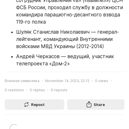
сотрудник Управления «В» («Вымпел») ЦСН 
ФСБ России, проходил службу в должности 
командира парашютно-десантного взвода 
119-го полка​
Шуляк Станислав Николаевич — генерал-
лейтенант, командующий Внутренними 
войсками МВД Украины (2012-2014)​
Андрей Черкасов — ведущий, участник 
телепроекта «Дом-2»​
Военная символика
November 14, 2023, 22:12
0
views
0
reactions
0
replies
0
reposts
Repost
Share