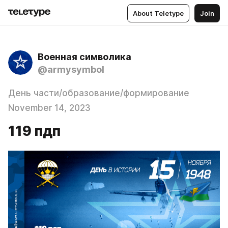
About Teletype
Join
Военная символика
@armysymbol
День части/образование/формирование
November 14, 2023
119 пдп