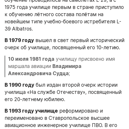
обучение проводилось на самолетах L-29, а с 
1975 года училище первым в стране приступило 
к обучению лётного состава полётам на 
новейшем типе учебно-боевого истребителя L-
39 Albatros.
В 1979 году
 вышел в свет первый исторический 
очерк об училище, посвященный его 10-летию.
10 июля 1981 года
 училищу присвоено имя 
маршала авиации 
Владимира 
Александровича Судца
;
В 1990 году
 был издан второй очерк истории 
училища «На службе Отечеству», посвященный 
его 20-летнему юбилею.
В 1993 году училище
 реформировано и 
переименовано в Ставропольское высшее 
авиационное инженерное училище ПВО. В его 