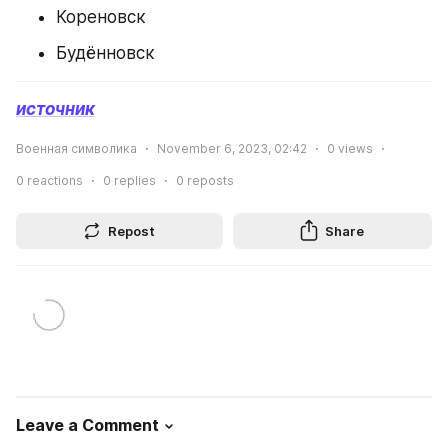
Кореновск
Будённовск
источник
Военная символика
November 6, 2023, 02:42
0
views
0
reactions
0
replies
0
reposts
Repost
Share
Leave a Comment